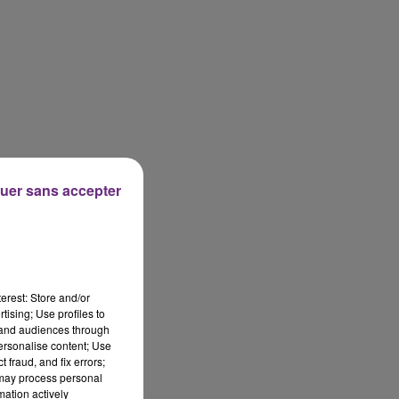
uer sans accepter
ce
erest: Store and/or
tising; Use profiles to
tand audiences through
personalise content; Use
 fraud, and fix errors;
 may process personal
mation actively