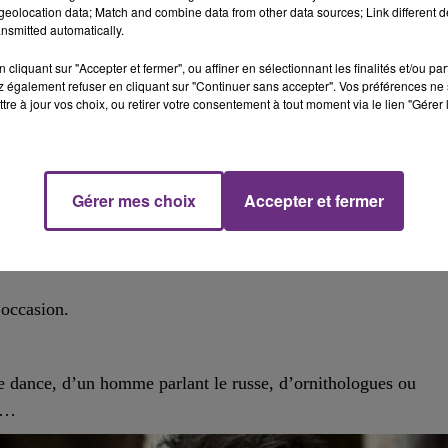
eolocation data; Match and combine data from other data sources; Link different de
nsmitted automatically.
cliquant sur "Accepter et fermer", ou affiner en sélectionnant les finalités et/ou pa
eurs de Châlons-Reims.
 également refuser en cliquant sur "Continuer sans accepter". Vos préférences ne 
tre à jour vos choix, ou retirer votre consentement à tout moment via le lien "Gérer 
cement ce vendredi 22 mai, chez le vainqueur du duel entre
Gérer mes choix
Accepter et fermer
» avec David Hallyday dans le rôle principal, se déroulera du 
’occasion.
e dance, d’un homme parlant le russe, d’ornithologues ou
an…