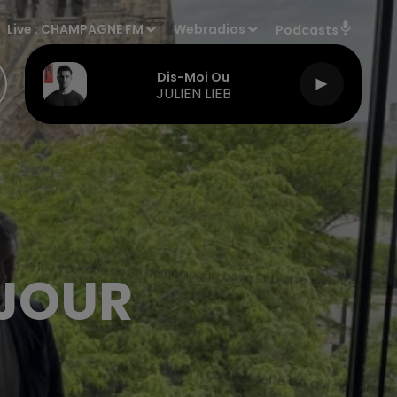
Live :
CHAMPAGNE FM
Webradios
Podcasts
Dis-Moi Ou
JULIEN LIEB
 JOUR