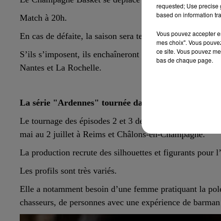
requested; Use precise g
based on information tra
Match à 20h.
Vous pouvez accepter en 
En cas de défaite, la saison sera terminée pour les jou
mes choix". Vous pouvez
ce site. Vous pouvez met
S’ils s’imposent, ils enchaîneront par un nouveau dépla
bas de chaque page.
Nantes et La Rochelle.
La série "Ardennes" tournée dans la Marne
Le tournage des épisodes 2 et 3 de la série « Ardennes 
mai au 2 juillet à Reims et Châlons-en-Champagne.
La production recrute des silhouettes et figurants pour l
Les profils sont très variés.
Elle a notamment besoin d’une femme pratiquant la pol
chasseurs, de personnes avec une expérience de barm