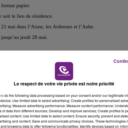
 format papier.
 soit le lieu de résidence.
au 21 mai dans
l’Aisne, les Ardennes et l’Aube
.
 jusqu’au jeudi
28 mai.
Contin
enrobée à Puisieulx à 19h au centre de conférence de Taissy.
onnementaux, sanitaires, économiques et de cadre de vie de 
Le respect de votre vie privée est notre priorité
ers
do the following data processing based on your consent and/or our legitimate int
device; Use limited data to select advertising; Create profiles for personalised adver
vertising; Measure advertising performance; Measure content performance; Unders
ns of data from different sources; Develop and improve services; Create profiles to 
alised content; Use limited data to select content; Ensure security, prevent and detect
ertising and content; Save and communicate privacy choices. These technologies
and browsing data to offer following functionalities: Identify devices based on infor
e cadre des play-in du championnat d’Elite 2.