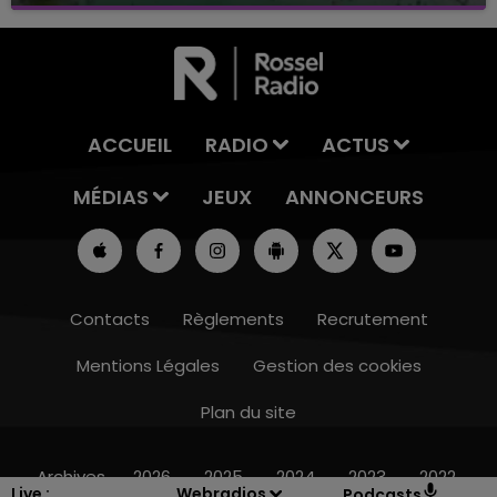
Baignade biologique de Connantre
ACCUEIL
RADIO
ACTUS
MÉDIAS
JEUX
ANNONCEURS
Contacts
Règlements
Recrutement
Mentions Légales
Gestion des cookies
Plan du site
19h00 - 19h15
19h1
POP MACHINE - CHAMPAGNE FM
LA RA
Archives
2026
2025
2024
2023
2022
Live :
Webradios
Podcasts