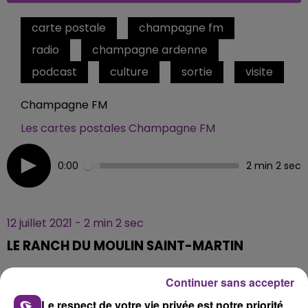
carte postale
champagne fm
radio
champagne ardenne
podcast
culture
sortie
visite
Champagne FM
Les cartes postales Champagne FM
0:00
2 min 2 sec
12 juillet 2021 - 2 min 2 sec
LE RANCH DU MOULIN SAINT-MARTIN
Continuer sans accepter
A Montmirail, dans la Marne, le Ranch du Moulin Saint-
Le respect de votre vie privée est notre priorité
Martin vous accueille dans un univers Western.