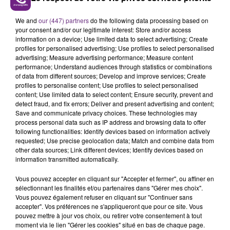
Découvrez la ferme pédagogique et les activités
We and
our (447) partners
do the following data processing based on
proposées par Fabrice et les bénévoles du parc.
your consent and/or our legitimate interest: Store and/or access
information on a device; Use limited data to select advertising; Create
profiles for personalised advertising; Use profiles to select personalised
advertising; Measure advertising performance; Measure content
performance; Understand audiences through statistics or combinations
of data from different sources; Develop and improve services; Create
profiles to personalise content; Use profiles to select personalised
content; Use limited data to select content; Ensure security, prevent and
detect fraud, and fix errors; Deliver and present advertising and content;
TITRES DIFFUSÉS
Save and communicate privacy choices. These technologies may
process personal data such as IP address and browsing data to offer
following functionalities: Identify devices based on information actively
requested; Use precise geolocation data; Match and combine data from
14h21
14h21
14h19
14h19
other data sources; Link different devices; Identify devices based on
information transmitted automatically.
Vous pouvez accepter en cliquant sur "Accepter et fermer", ou affiner en
sélectionnant les finalités et/ou partenaires dans "Gérer mes choix".
Vous pouvez également refuser en cliquant sur "Continuer sans
accepter". Vos préférences ne s'appliqueront que pour ce site. Vous
pouvez mettre à jour vos choix, ou retirer votre consentement à tout
moment via le lien "Gérer les cookies" situé en bas de chaque page.