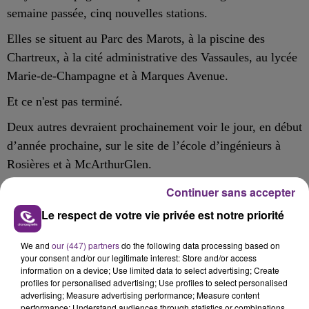
semaine passée, cinq nouvelles stations.
Elles se situent au Parc des Marots, à la piscine des
Chartreux, à la cité administrative des Vassaules, au lycée
Marie-de-Champagne et à Marques Avenue.
Et ce n'est pas terminé.
Deux autres devraient prochainement voir le jour, en début
d’année prochaine, sur le site de l’école d’ingénieurs à
Rosières et à McArthurGlen.
Continuer sans accepter
Le respect de votre vie privée est notre priorité
FIL D'ACTU
We and
our (447) partners
do the following data processing based on
your consent and/or our legitimate interest: Store and/or access
information on a device; Use limited data to select advertising; Create
profiles for personalised advertising; Use profiles to select personalised
advertising; Measure advertising performance; Measure content
performance; Understand audiences through statistics or combinations