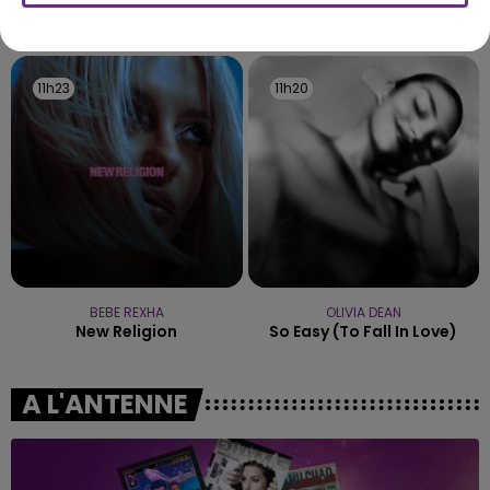
lourd. Très grièvement blessée, la jeune femme
TITRES DIFFUSÉS
de 20 ans a été...
11h23
11h23
11h20
11h20
BEBE REXHA
OLIVIA DEAN
New Religion
So Easy (to Fall In Love)
A L'ANTENNE