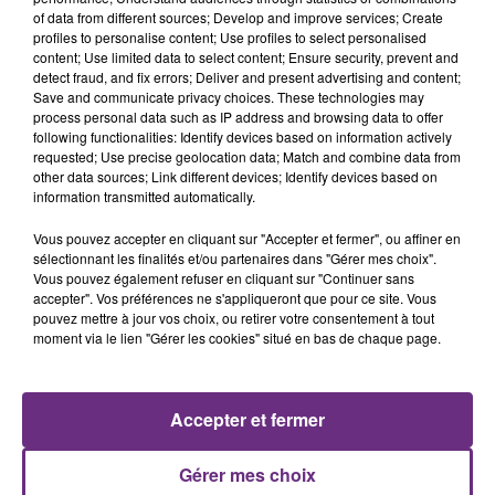
of data from different sources; Develop and improve services; Create
profiles to personalise content; Use profiles to select personalised
content; Use limited data to select content; Ensure security, prevent and
detect fraud, and fix errors; Deliver and present advertising and content;
10h16
Save and communicate privacy choices. These technologies may
LE MAGASIN JOUÉCLUB DE REIMS FERME
process personal data such as IP address and browsing data to offer
SES PORTES
following functionalities: Identify devices based on information actively
requested; Use precise geolocation data; Match and combine data from
C'était l'une des institutions du centre-ville
other data sources; Link different devices; Identify devices based on
rémois. Le magasin JouéClub est contraint de
information transmitted automatically.
fermer ses portes.
Vous pouvez accepter en cliquant sur "Accepter et fermer", ou affiner en
sélectionnant les finalités et/ou partenaires dans "Gérer mes choix".
Vous pouvez également refuser en cliquant sur "Continuer sans
accepter". Vos préférences ne s'appliqueront que pour ce site. Vous
pouvez mettre à jour vos choix, ou retirer votre consentement à tout
moment via le lien "Gérer les cookies" situé en bas de chaque page.
9h22
UNE JEUNE AUTOMOBILISTE GRIÈVEMENT
BLESSÉE
Accepter et fermer
Une automobiliste s'est retrouvée piégée dans
son véhicule après une collision avec un poids
Gérer mes choix