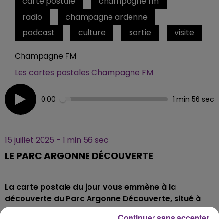
carte postale
champagne fm
radio
champagne ardenne
podcast
culture
sortie
visite
Champagne FM
Les cartes postales Champagne FM
0:00
1 min 56 sec
15 juillet 2025 - 1 min 56 sec
LE PARC ARGONNE DÉCOUVERTE
La carte postale du jour vous emmène à la
découverte du P
arc Argonne Découverte, situé à
Olizy-Primat dans les Ardennes, qui célèbre cette
Continuer sans accepter