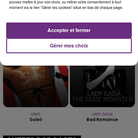
pouvez mettre à jour vos choix, ou retirer votre consentement à tout
moment via le lien "Gérer les cookies" situé en bas de chaque page.
Accepter et fermer
AMIR
ALEX WARREN
On Dirait
Fever Dream
Gérer mes choix
1h34
1h34
1h29
1h29
GIMS
LADY GAGA
Soleil
Bad Romance