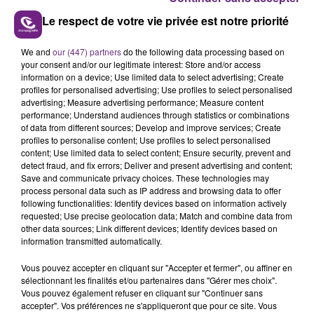
année ses 20 ans cette année.
Le respect de votre vie privée est notre priorité
Pour l’occasion, de nombreuses nouveautés sont
au rendez-vous : une nouvelle meute de loups noirs
We and
our (447) partners
do the following data processing based on
du Canada et une toute nouvelle façon de
your consent and/or our legitimate interest: Store and/or access
information on a device; Use limited data to select advertising; Create
découvrir le parc...
profiles for personalised advertising; Use profiles to select personalised
advertising; Measure advertising performance; Measure content
performance; Understand audiences through statistics or combinations
of data from different sources; Develop and improve services; Create
profiles to personalise content; Use profiles to select personalised
content; Use limited data to select content; Ensure security, prevent and
detect fraud, and fix errors; Deliver and present advertising and content;
Save and communicate privacy choices. These technologies may
process personal data such as IP address and browsing data to offer
TITRES DIFFUSÉS
following functionalities: Identify devices based on information actively
requested; Use precise geolocation data; Match and combine data from
other data sources; Link different devices; Identify devices based on
information transmitted automatically.
1h39
1h39
1h36
1h36
Vous pouvez accepter en cliquant sur "Accepter et fermer", ou affiner en
sélectionnant les finalités et/ou partenaires dans "Gérer mes choix".
Vous pouvez également refuser en cliquant sur "Continuer sans
accepter". Vos préférences ne s'appliqueront que pour ce site. Vous