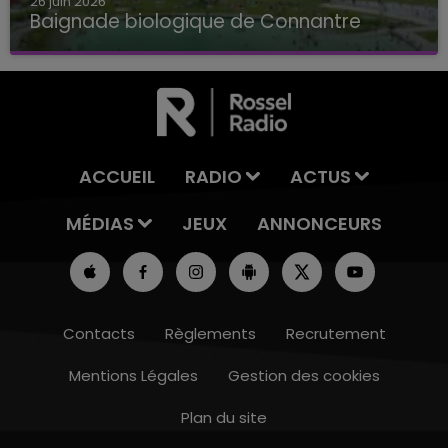
26 juin 2026
Baignade biologique de Connantre
Baignade biologique de Connantre
ACCUEIL
RADIO
ACTUS
MÉDIAS
JEUX
ANNONCEURS
Contacts
Règlements
Recrutement
Mentions Légales
Gestion des cookies
Plan du site
15h00 - 19h00
LE CLUB CHAMPAGNE FM