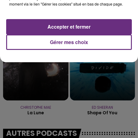
moment via le lien "Gérer les cookies" situé en bas de chaque page.
OFENBACH & STARSAILOR
MILEY CYRUS
Accepter et fermer
Four To The Floor
Flowers
Gérer mes choix
13h08
13h08
13h04
13h04
CHRISTOPHE MAE
ED SHEERAN
La Lune
Shape Of You
AUTRES PODCASTS