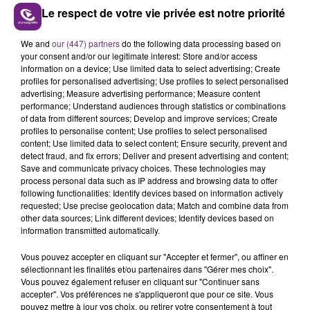
Le respect de votre vie privée est notre priorité
Tout le gratin de la ville et même du pays se pressent
sur place pour rencontrer les hôtesses, baptisées
We and
our (447) partners
do the following data processing based on
« petits cœurs à louer », qui reçoivent leurs clients
your consent and/or our legitimate interest: Store and/or access
dans des chambres aux ambiances très variées.
information on a device; Use limited data to select advertising; Create
profiles for personalised advertising; Use profiles to select personalised
advertising; Measure advertising performance; Measure content
performance; Understand audiences through statistics or combinations
of data from different sources; Develop and improve services; Create
profiles to personalise content; Use profiles to select personalised
content; Use limited data to select content; Ensure security, prevent and
detect fraud, and fix errors; Deliver and present advertising and content;
Save and communicate privacy choices. These technologies may
TITRES DIFFUSÉS
process personal data such as IP address and browsing data to offer
following functionalities: Identify devices based on information actively
requested; Use precise geolocation data; Match and combine data from
other data sources; Link different devices; Identify devices based on
13h19
13h19
13h16
13h16
information transmitted automatically.
Vous pouvez accepter en cliquant sur "Accepter et fermer", ou affiner en
sélectionnant les finalités et/ou partenaires dans "Gérer mes choix".
Vous pouvez également refuser en cliquant sur "Continuer sans
accepter". Vos préférences ne s'appliqueront que pour ce site. Vous
pouvez mettre à jour vos choix, ou retirer votre consentement à tout