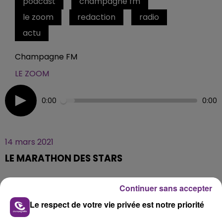
podcast
champagne fm
le zoom
redaction
radio
actu
Champagne FM
LE ZOOM
0:00
0:00
14 mars 2021
LE MARATHON DES STARS
Continuer sans accepter
Quel est le point commun entre Jean Dujardin et
Michel Sarran ? Ils ont goûté la Pairdry, une boisson
Le respect de votre vie privée est notre priorité
créée par deux jeunes marnais.