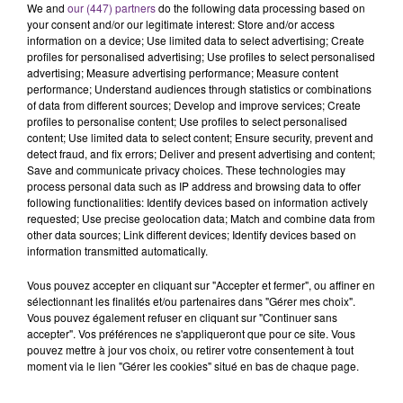
We and
our (447) partners
do the following data processing based on
your consent and/or our legitimate interest: Store and/or access
information on a device; Use limited data to select advertising; Create
profiles for personalised advertising; Use profiles to select personalised
advertising; Measure advertising performance; Measure content
performance; Understand audiences through statistics or combinations
of data from different sources; Develop and improve services; Create
profiles to personalise content; Use profiles to select personalised
TITRES DIFFUSÉS
content; Use limited data to select content; Ensure security, prevent and
detect fraud, and fix errors; Deliver and present advertising and content;
Save and communicate privacy choices. These technologies may
process personal data such as IP address and browsing data to offer
18h57
18h57
18h53
18h53
following functionalities: Identify devices based on information actively
requested; Use precise geolocation data; Match and combine data from
other data sources; Link different devices; Identify devices based on
information transmitted automatically.
Vous pouvez accepter en cliquant sur "Accepter et fermer", ou affiner en
sélectionnant les finalités et/ou partenaires dans "Gérer mes choix".
Vous pouvez également refuser en cliquant sur "Continuer sans
accepter". Vos préférences ne s'appliqueront que pour ce site. Vous
pouvez mettre à jour vos choix, ou retirer votre consentement à tout
moment via le lien "Gérer les cookies" situé en bas de chaque page.
PIERRE DE MAERE
LEWIS CAPALDI
Je Pense A Vous
Forget Me