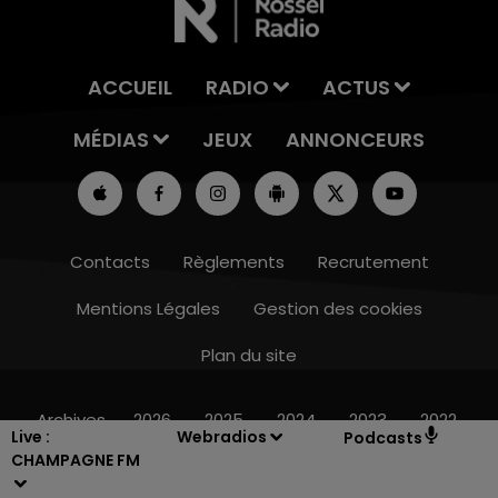
ACCUEIL
RADIO
ACTUS
MÉDIAS
JEUX
ANNONCEURS
Contacts
Règlements
Recrutement
Mentions Légales
Gestion des cookies
Plan du site
14h00 - 15h00
AISSE
LA RADIO POP
Archives
2026
2025
2024
2023
2022
Live :
Webradios
Podcasts
CHAMPAGNE FM