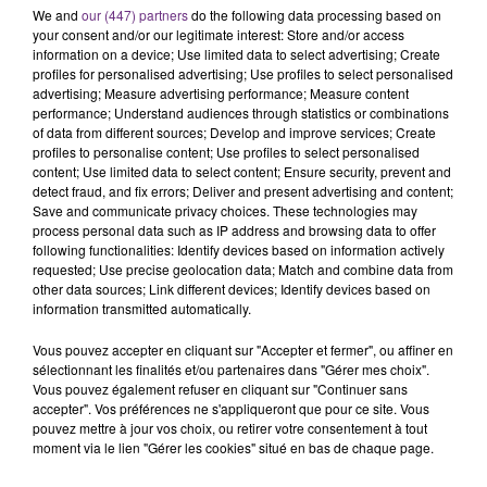
We and
our (447) partners
do the following data processing based on
your consent and/or our legitimate interest: Store and/or access
information on a device; Use limited data to select advertising; Create
profiles for personalised advertising; Use profiles to select personalised
advertising; Measure advertising performance; Measure content
performance; Understand audiences through statistics or combinations
of data from different sources; Develop and improve services; Create
profiles to personalise content; Use profiles to select personalised
TITRES DIFFUSÉS
content; Use limited data to select content; Ensure security, prevent and
detect fraud, and fix errors; Deliver and present advertising and content;
Save and communicate privacy choices. These technologies may
process personal data such as IP address and browsing data to offer
20h23
20h23
20h21
20h21
following functionalities: Identify devices based on information actively
requested; Use precise geolocation data; Match and combine data from
other data sources; Link different devices; Identify devices based on
information transmitted automatically.
Vous pouvez accepter en cliquant sur "Accepter et fermer", ou affiner en
sélectionnant les finalités et/ou partenaires dans "Gérer mes choix".
Vous pouvez également refuser en cliquant sur "Continuer sans
accepter". Vos préférences ne s'appliqueront que pour ce site. Vous
pouvez mettre à jour vos choix, ou retirer votre consentement à tout
moment via le lien "Gérer les cookies" situé en bas de chaque page.
OFENBACH & STARSAILOR
RAVYN LENAE
Four To The Floor
Love Me Not