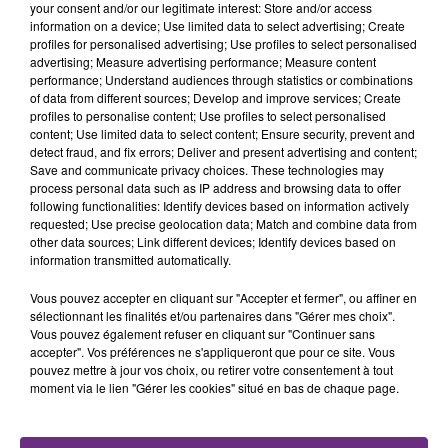
your consent and/or our legitimate interest: Store and/or access
information on a device; Use limited data to select advertising; Create
profiles for personalised advertising; Use profiles to select personalised
advertising; Measure advertising performance; Measure content
performance; Understand audiences through statistics or combinations
of data from different sources; Develop and improve services; Create
TITRES DIFFUSÉS
profiles to personalise content; Use profiles to select personalised
content; Use limited data to select content; Ensure security, prevent and
detect fraud, and fix errors; Deliver and present advertising and content;
Save and communicate privacy choices. These technologies may
18h20
18h20
18h18
18h18
process personal data such as IP address and browsing data to offer
following functionalities: Identify devices based on information actively
requested; Use precise geolocation data; Match and combine data from
other data sources; Link different devices; Identify devices based on
information transmitted automatically.
Vous pouvez accepter en cliquant sur "Accepter et fermer", ou affiner en
sélectionnant les finalités et/ou partenaires dans "Gérer mes choix".
Vous pouvez également refuser en cliquant sur "Continuer sans
accepter". Vos préférences ne s'appliqueront que pour ce site. Vous
pouvez mettre à jour vos choix, ou retirer votre consentement à tout
OFENBACH & STARSAILOR
OLIVIA DEAN
moment via le lien "Gérer les cookies" situé en bas de chaque page.
Four To The Floor
So Easy (to Fall In Love)
18h15
18h15
18h08
18h08