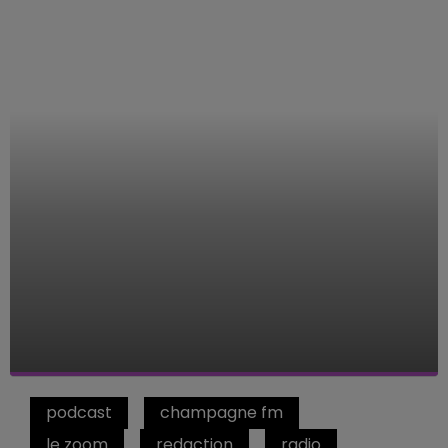
podcast
champagne fm
le zoom
redaction
radio