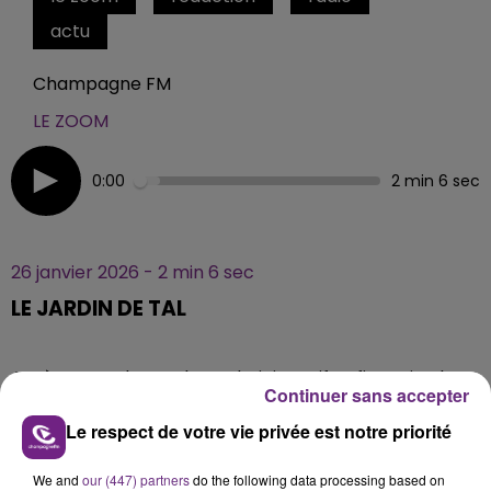
actu
Champagne FM
LE ZOOM
0:00
2 min 6 sec
26 janvier 2026 - 2 min 6 sec
LE JARDIN DE TAL
Après 4 ans de combat administratif et financier, la
Continuer sans accepter
micro-crèche inclusive "Le Jardin de Tal " a ouvert ses
portes en septembre 2025 à Reims.
Le respect de votre vie privée est notre priorité
We and
our (447) partners
do the following data processing based on