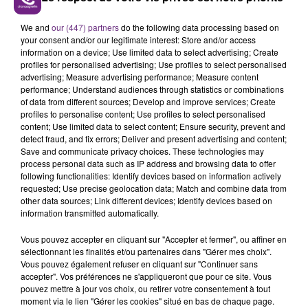
Ferraz, le président de l'hippodrome de Reims, est
We and
our (447) partners
do the following data processing based on
dans le Zoom de Champagne FM.
your consent and/or our legitimate interest: Store and/or access
information on a device; Use limited data to select advertising; Create
profiles for personalised advertising; Use profiles to select personalised
advertising; Measure advertising performance; Measure content
performance; Understand audiences through statistics or combinations
of data from different sources; Develop and improve services; Create
profiles to personalise content; Use profiles to select personalised
content; Use limited data to select content; Ensure security, prevent and
detect fraud, and fix errors; Deliver and present advertising and content;
TITRES DIFFUSÉS
Save and communicate privacy choices. These technologies may
process personal data such as IP address and browsing data to offer
following functionalities: Identify devices based on information actively
requested; Use precise geolocation data; Match and combine data from
4h56
4h56
4h54
4h54
other data sources; Link different devices; Identify devices based on
information transmitted automatically.
Vous pouvez accepter en cliquant sur "Accepter et fermer", ou affiner en
sélectionnant les finalités et/ou partenaires dans "Gérer mes choix".
Vous pouvez également refuser en cliquant sur "Continuer sans
accepter". Vos préférences ne s'appliqueront que pour ce site. Vous
pouvez mettre à jour vos choix, ou retirer votre consentement à tout
moment via le lien "Gérer les cookies" situé en bas de chaque page.