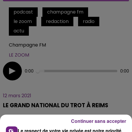
podcast
champagne fm
le zoom
redaction
radio
actu
Champagne FM
LE ZOOM
0:00
0:00
12 mars 2021
LE GRAND NATIONAL DU TROT À REIMS
Continuer sans accepter
Cette année le GNT s'est déroulé dans une ambiance
Le respect de votre vie privée est notre priorité
particulière en raison de la crise sanitaire. Frédéric