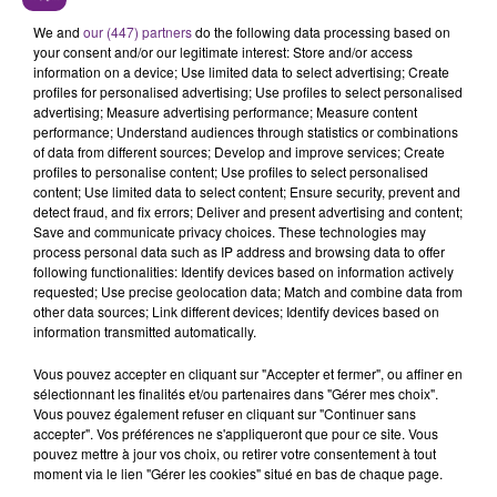
région.
We and
our (447) partners
do the following data processing based on
your consent and/or our legitimate interest: Store and/or access
information on a device; Use limited data to select advertising; Create
profiles for personalised advertising; Use profiles to select personalised
advertising; Measure advertising performance; Measure content
performance; Understand audiences through statistics or combinations
of data from different sources; Develop and improve services; Create
profiles to personalise content; Use profiles to select personalised
TITRES DIFFUSÉS
content; Use limited data to select content; Ensure security, prevent and
detect fraud, and fix errors; Deliver and present advertising and content;
Save and communicate privacy choices. These technologies may
process personal data such as IP address and browsing data to offer
6h52
6h52
6h46
6h46
following functionalities: Identify devices based on information actively
requested; Use precise geolocation data; Match and combine data from
other data sources; Link different devices; Identify devices based on
information transmitted automatically.
Vous pouvez accepter en cliquant sur "Accepter et fermer", ou affiner en
sélectionnant les finalités et/ou partenaires dans "Gérer mes choix".
Vous pouvez également refuser en cliquant sur "Continuer sans
accepter". Vos préférences ne s'appliqueront que pour ce site. Vous
pouvez mettre à jour vos choix, ou retirer votre consentement à tout
moment via le lien "Gérer les cookies" situé en bas de chaque page.
DISIZ & THEODORA
ARIANA GRANDE