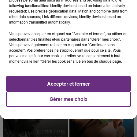
présente.
following functionalities: Identify devices based on information actively
requested; Use precise geolocation data; Match and combine data from
other data sources; Link different devices; Identify devices based on
information transmitted automatically.
Vous pouvez accepter en cliquant sur "Accepter et fermer", ou affiner en
10h16
sélectionnant les finalités et/ou partenaires dans "Gérer mes choix".
LE MAGASIN JOUÉCLUB DE REIMS FERME
Vous pouvez également refuser en cliquant sur "Continuer sans
SES PORTES
accepter". Vos préférences ne s'appliqueront que pour ce site. Vous
pouvez mettre à jour vos choix, ou retirer votre consentement à tout
C'était l'une des institutions du centre-ville
moment via le lien "Gérer les cookies" situé en bas de chaque page.
rémois. Le magasin JouéClub est contraint de
fermer ses portes.
TITRES DIFFUSÉS
Accepter et fermer
16h42
16h42
16h39
16h39
Gérer mes choix