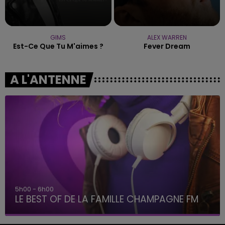
GIMS
ALEX WARREN
Est-Ce Que Tu M'aimes ?
Fever Dream
A L'ANTENNE
00 - 6h00
6h0
 BEST OF DE LA FAMILLE CHAMPAGNE FM
La