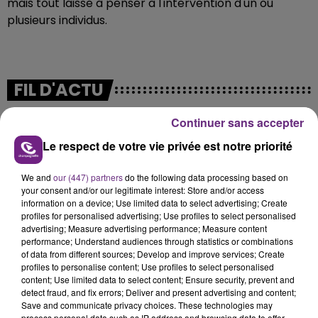
mais tout laisse à penser à l'intervention d'un ou
plusieurs individus.
FIL D'ACTU
Continuer sans accepter
Le respect de votre vie privée est notre priorité
We and
our (447) partners
do the following data processing based on
your consent and/or our legitimate interest: Store and/or access
information on a device; Use limited data to select advertising; Create
profiles for personalised advertising; Use profiles to select personalised
11h37
advertising; Measure advertising performance; Measure content
LA CENTRALE NUCLÉAIRE DE CHOOZ
performance; Understand audiences through statistics or combinations
of data from different sources; Develop and improve services; Create
TOUJOURS À L'ARRÊT
profiles to personalise content; Use profiles to select personalised
Cela fait déjà une semaine que la centrale
content; Use limited data to select content; Ensure security, prevent and
nucléaire ardennaise est à l'arrêt. Une situation
detect fraud, and fix errors; Deliver and present advertising and content;
Save and communicate privacy choices. These technologies may
justifiée par la sécheresse intense qui est toujours
process personal data such as IP address and browsing data to offer