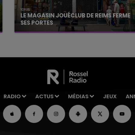
10h16
LE MAGASIN JOUÉCLUB DE REIMS FERME
SES PORTES
C'était l'une des institutions du centre-ville
rémois. Le magasin JouéClub est contraint de
fermer ses portes.
RADIO
ACTUS
MÉDIAS
JEUX
AN