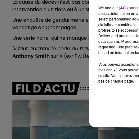
La cause du décès n’est pas connue, mais selon les 
We and
our (447) partn
intervention d’un tiers ou à un suicide.
6h00 - 10h00
access information on a 
LA FAMILLE
select personalised ad
Une enquête de gendarmerie est en cours. Il s’agit 
statistics or combinatio
vendange en Champagne.
profiles to select person
Deliver and present adv
Une série noire qui ne manque pas de faire réagir.
data such as IP address 
requested; Use precise g
"
Il faut adapter le code du travail aux changemen
based on information tra
Anthony Smith
sur X (ex-Twitter).
Vous pouvez accepter en 
mes choix". Vous pouvez
ce site. Vous pouvez met
bas de chaque page.
FIL D'ACTU
10h00 - 14h00
LE TICKET DE CAISSE