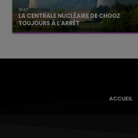
11h37
LA CENTRALE NUCLÉAIRE DE CHOOZ
TOUJOURS À L'ARRÊT
Cela fait déjà une semaine que la centrale
nucléaire ardennaise est à l'arrêt. Une situation
justifiée par la sécheresse intense qui est
toujours présente.
ACCUEIL