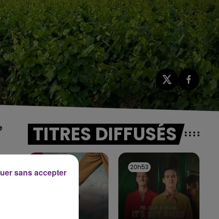
TITRES DIFFUSÉS
e
20h55
20h55
20h53
20h53
uer sans accepter