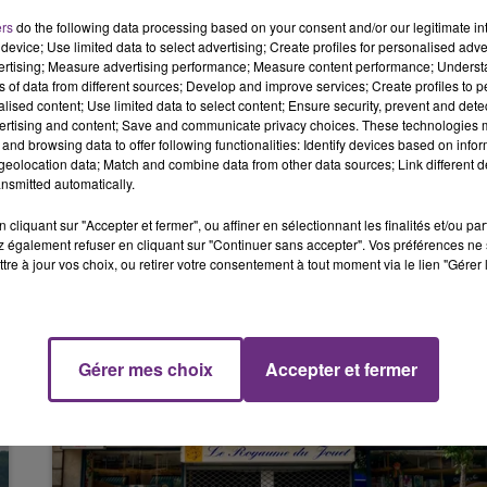
premières constations, rien ne laisse penser à une
ers
do the following data processing based on your consent and/or our legitimate int
10h00 - 14h00
device; Use limited data to select advertising; Create profiles for personalised adver
LE TICKET DE CAISSE
vertising; Measure advertising performance; Measure content performance; Unders
du cinquième décès d’un saisonnier depuis le début de la
ns of data from different sources; Develop and improve services; Create profiles to 
alised content; Use limited data to select content; Ensure security, prevent and detect
ertising and content; Save and communicate privacy choices. These technologies
and browsing data to offer following functionalities: Identify devices based on infor
eolocation data; Match and combine data from other data sources; Link different de
ts climatiques
." déclare l'inspecteur du travail marnais
nsmitted automatically.
cliquant sur "Accepter et fermer", ou affiner en sélectionnant les finalités et/ou pa
 également refuser en cliquant sur "Continuer sans accepter". Vos préférences ne 
tre à jour vos choix, ou retirer votre consentement à tout moment via le lien "Gérer 
Gérer mes choix
Accepter et fermer
14h00 - 15h00
La Radio Pop