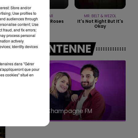
erest: Store and/or
14h00 - 15h00
tising; Use profiles to
LA RADIO POP
TEDDYBEAR
MR. BELT & WEZOL
tand audiences through
Chaussures Roses
It's Not Right But It's
personalise content; Use
Okay
 fraud, and fix errors;
 may process personal
mation actively
A L'ANTENNE
vices; Identify devices
rtenaires dans "Gérer
s'appliqueront que pour
les cookies" situé en
15h00 - 19h00
Le Club Champagne FM