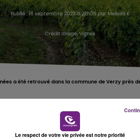
Publié : 18 septembre 2023 à 22h05 par Melissa K
Crédit image:
Vignes
nées a été retrouvé dans la commune de Verzy près d
Contin
23.
a été retrouvé, sur un terrain agricole à Verzy, près de
Le respect de votre vie privée est notre priorité