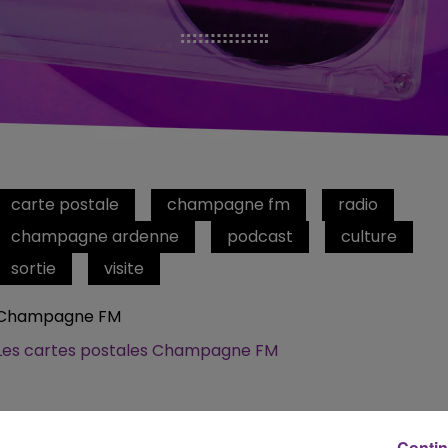
carte postale
champagne fm
radio
champagne ardenne
podcast
culture
sortie
visite
Champagne FM
Les cartes postales Champagne FM
Contin