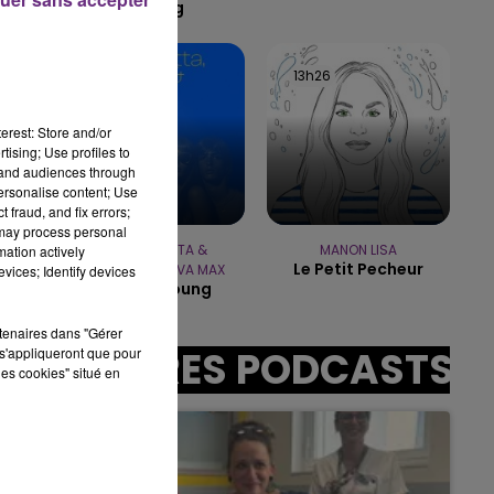
A Thing
15h00 - 19h00
LE CLUB CHAMPAGNE FM
13h28
13h28
13h26
13h26
erest: Store and/or
sec
tising; Use profiles to
tand audiences through
personalise content; Use
 fraud, and fix errors;
 may process personal
DAVID GUETTA &
MANON LISA
mation actively
Le Petit Pecheur
ALPHAVILLE & AVA MAX
vices; Identify devices
Forever Young
rtenaires dans "Gérer
AUTRES PODCASTS
s'appliqueront que pour
les cookies" situé en