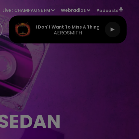
Live :
CHAMPAGNE FM
Webradios
Podcasts
I Don't Want To Miss A Thing
AEROSMITH
 SEDAN