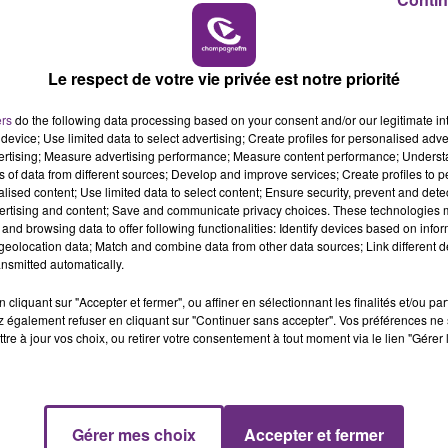
14h00 - 15h00
LA RADIO POP
Le respect de votre vie privée est notre priorité
ers
do the following data processing based on your consent and/or our legitimate int
2 min 4 
device; Use limited data to select advertising; Create profiles for personalised adver
vertising; Measure advertising performance; Measure content performance; Unders
ns of data from different sources; Develop and improve services; Create profiles to 
alised content; Use limited data to select content; Ensure security, prevent and detect
ertising and content; Save and communicate privacy choices. These technologies
and browsing data to offer following functionalities: Identify devices based on infor
eolocation data; Match and combine data from other data sources; Link different de
nsmitted automatically.
cliquant sur "Accepter et fermer", ou affiner en sélectionnant les finalités et/ou pa
de Sedan
 également refuser en cliquant sur "Continuer sans accepter". Vos préférences ne 
tre à jour vos choix, ou retirer votre consentement à tout moment via le lien "Gérer 
Gérer mes choix
Accepter et fermer