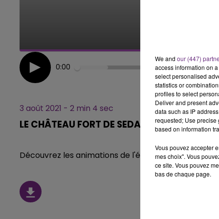
10h00 - 14h00
LE TICKET DE CAISSE
We and
our (447) partn
0:00
access information on a 
select personalised ad
statistics or combinatio
profiles to select person
Deliver and present adv
3 août 2021 - 2 min 4 sec
data such as IP address 
requested; Use precise g
LE CHÂTEAU FORT DE SEDAN
based on information tra
Vous pouvez accepter en 
Découvrez les animations de l'été au Château Fort 
mes choix". Vous pouvez
ce site. Vous pouvez met
bas de chaque page.