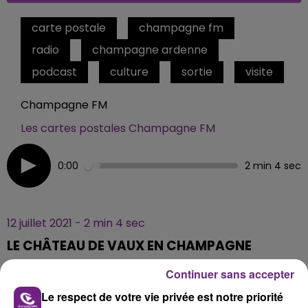
carte postale
champagne fm
radio
champagne ardenne
podcast
culture
sortie
visite
Champagne FM
Les cartes postales Champagne FM
0:00
2 min 4 sec
12 juillet 2021 - 2 min 4 sec
LE CHÂTEAU DE VAUX EN CHAMPAGNE
Continuer sans accepter
Dans la commune de Fouchères (10), visitez le
Le respect de votre vie privée est notre priorité
Château de Vaux en menant votre enquête dans un