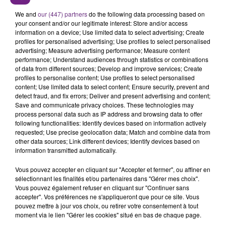
cluedo géant.
We and
our (447) partners
do the following data processing based on
your consent and/or our legitimate interest: Store and/or access
information on a device; Use limited data to select advertising; Create
profiles for personalised advertising; Use profiles to select personalised
advertising; Measure advertising performance; Measure content
performance; Understand audiences through statistics or combinations
of data from different sources; Develop and improve services; Create
profiles to personalise content; Use profiles to select personalised
content; Use limited data to select content; Ensure security, prevent and
TITRES DIFFUSÉS
detect fraud, and fix errors; Deliver and present advertising and content;
Save and communicate privacy choices. These technologies may
process personal data such as IP address and browsing data to offer
following functionalities: Identify devices based on information actively
18h48
18h48
18h44
18h44
requested; Use precise geolocation data; Match and combine data from
other data sources; Link different devices; Identify devices based on
information transmitted automatically.
Vous pouvez accepter en cliquant sur "Accepter et fermer", ou affiner en
sélectionnant les finalités et/ou partenaires dans "Gérer mes choix".
Vous pouvez également refuser en cliquant sur "Continuer sans
accepter". Vos préférences ne s'appliqueront que pour ce site. Vous
pouvez mettre à jour vos choix, ou retirer votre consentement à tout
moment via le lien "Gérer les cookies" situé en bas de chaque page.