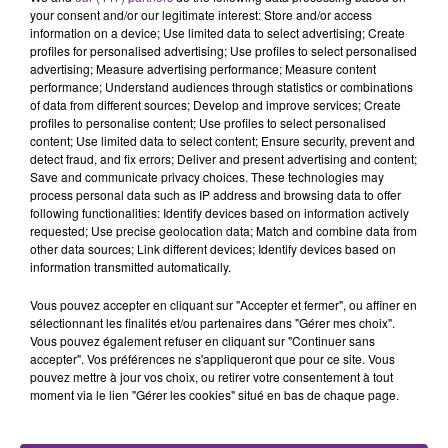
your consent and/or our legitimate interest: Store and/or access
information on a device; Use limited data to select advertising; Create
profiles for personalised advertising; Use profiles to select personalised
advertising; Measure advertising performance; Measure content
performance; Understand audiences through statistics or combinations
of data from different sources; Develop and improve services; Create
profiles to personalise content; Use profiles to select personalised
TITRES DIFFUSÉS
content; Use limited data to select content; Ensure security, prevent and
detect fraud, and fix errors; Deliver and present advertising and content;
Save and communicate privacy choices. These technologies may
9h01
9h01
8h58
8h58
process personal data such as IP address and browsing data to offer
following functionalities: Identify devices based on information actively
requested; Use precise geolocation data; Match and combine data from
other data sources; Link different devices; Identify devices based on
information transmitted automatically.
Vous pouvez accepter en cliquant sur "Accepter et fermer", ou affiner en
sélectionnant les finalités et/ou partenaires dans "Gérer mes choix".
Vous pouvez également refuser en cliquant sur "Continuer sans
accepter". Vos préférences ne s'appliqueront que pour ce site. Vous
pouvez mettre à jour vos choix, ou retirer votre consentement à tout
moment via le lien "Gérer les cookies" situé en bas de chaque page.
SHAKIRA FEAT. BURNA BOY
PIERRE DE MAERE
Dai Dai
Je Pense A Vous