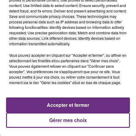
SI TOUT LE MONDE FAIT ÇA, MOI L'ANNÉE
content; Use limited data to select content; Ensure security, prevent and
detect fraud, and fix errors; Deliver and present advertising and content;
PROCHAINE JE VENDANGE EN...
Save and communicate privacy choices. These technologies may
La vendange en Champagne a débuté ce jeudi 6
process personal data such as IP address and browsing data to offer
août dans la commune de Montgueux (Aube). Du
following functionalities: Identify devices based on information actively
requested; Use precise geolocation data; Match and combine data from
jamais vu !
other data sources; Link different devices; Identify devices based on
information transmitted automatically.
Vous pouvez accepter en cliquant sur "Accepter et fermer", ou affiner en
sélectionnant les finalités et/ou partenaires dans "Gérer mes choix".
Vous pouvez également refuser en cliquant sur "Continuer sans
accepter". Vos préférences ne s'appliqueront que pour ce site. Vous
14h39
pouvez mettre à jour vos choix, ou retirer votre consentement à tout
L'INSPECTION DU TRAVAIL RAPPELLE À
moment via le lien "Gérer les cookies" situé en bas de chaque page.
L'ORDRE SUR LES CONDITIONS DE...
Alors que les dates de début des vendange 2026
s'est avéré être plus précoce que prévu,
Accepter et fermer
l'inspection du Travail en profite pour rappeler
TITRES DIFFUSÉS
les conditions de...
Gérer mes choix
23h00
23h00
22h58
22h58