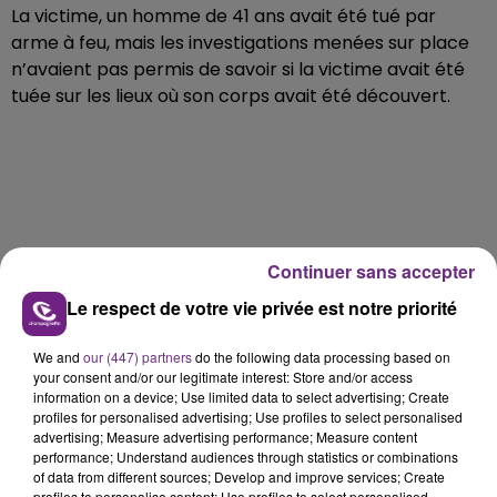
La victime, un homme de 41 ans avait été tué par
arme à feu, mais les investigations menées sur place
n’avaient pas permis de savoir si la victime avait été
tuée sur les lieux où son corps avait été découvert.
Continuer sans accepter
FIL D'ACTU
Le respect de votre vie privée est notre priorité
We and
our (447) partners
do the following data processing based on
your consent and/or our legitimate interest: Store and/or access
information on a device; Use limited data to select advertising; Create
profiles for personalised advertising; Use profiles to select personalised
advertising; Measure advertising performance; Measure content
performance; Understand audiences through statistics or combinations
of data from different sources; Develop and improve services; Create
20h36
profiles to personalise content; Use profiles to select personalised