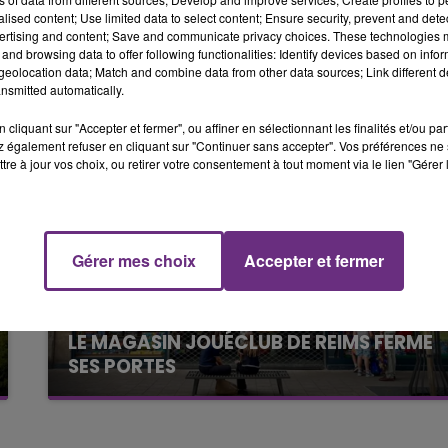
6h00 - 10h00
alised content; Use limited data to select content; Ensure security, prevent and detect
 l'hôpital de Troyes.
LA FAMILLE
ertising and content; Save and communicate privacy choices. These technologies
and browsing data to offer following functionalities: Identify devices based on infor
eolocation data; Match and combine data from other data sources; Link different de
nsmitted automatically.
cliquant sur "Accepter et fermer", ou affiner en sélectionnant les finalités et/ou pa
 également refuser en cliquant sur "Continuer sans accepter". Vos préférences ne 
tre à jour vos choix, ou retirer votre consentement à tout moment via le lien "Gérer 
Gérer mes choix
Accepter et fermer
10h00 - 14h00
LE TICKET DE CAISSE
10h16
LE MAGASIN JOUÉCLUB DE REIMS FERME
SES PORTES
C'était l'une des institutions du centre-ville
rémois. Le magasin JouéClub est contraint de
fermer ses portes.