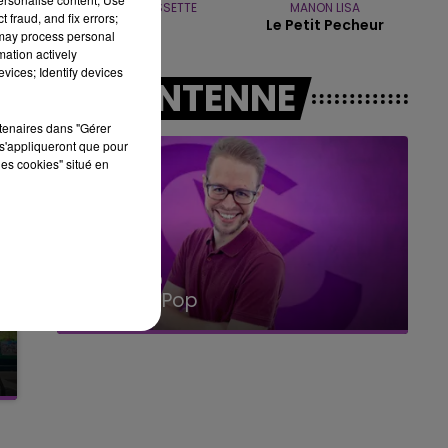
ALANIS MORISSETTE
MANON LISA
10h00 - 14h00
 fraud, and fix errors;
Ironic
Le Petit Pecheur
LE TICKET DE CAISSE
 may process personal
mation actively
vices; Identify devices
A L'ANTENNE
rtenaires dans "Gérer
s'appliqueront que pour
les cookies" situé en
14h00 - 15h00
La Radio Pop