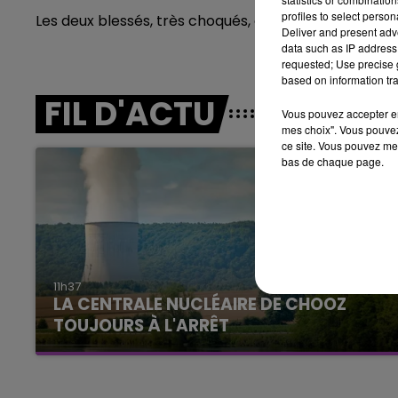
LE BEST OF DE LA FAMILLE
profiles to select person
Les deux blessés, très choqués, ont été transportés à
CHAMPAGNE FM
Deliver and present adv
data such as IP address 
requested; Use precise g
based on information tra
FIL D'ACTU
Vous pouvez accepter en 
mes choix". Vous pouvez
ce site. Vous pouvez met
bas de chaque page.
LE
6h00 - 10h00
La Famille
11h37
LA CENTRALE NUCLÉAIRE DE CHOOZ
TOUJOURS À L'ARRÊT
Cela fait déjà une semaine que la centrale
nucléaire ardennaise est à l'arrêt. Une situation
justifiée par la sécheresse intense qui est