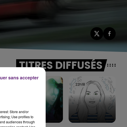
TITRES DIFFUSÉS
uer sans accepter
22h20
22h20
22h18
22h18
erest: Store and/or
tising; Use profiles to
tand audiences through
personalise content; Use