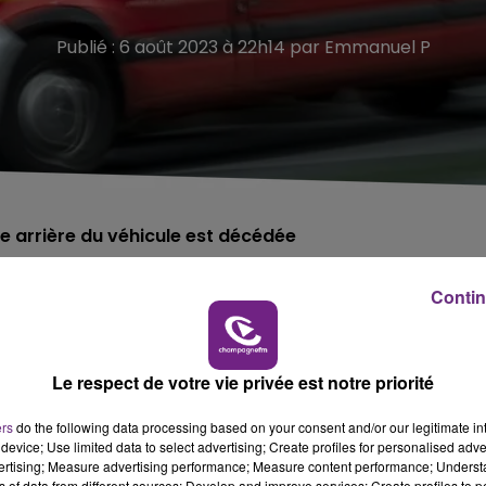
Publié : 6 août 2023 à 22h14 par Emmanuel P
e arrière du véhicule est décédée
Contin
emme de 36 ans.
e matin entre Lesmont et Brienne-le-Château (Aube).
e, pour une raison que devra déterminer l'enquête.
Le respect de votre vie privée est notre priorité
ers
do the following data processing based on your consent and/or our legitimate int
ent de 16 ans, n'ont été que légèrement blessés, la
device; Use limited data to select advertising; Create profiles for personalised adver
vertising; Measure advertising performance; Measure content performance; Unders
ns of data from different sources; Develop and improve services; Create profiles to 