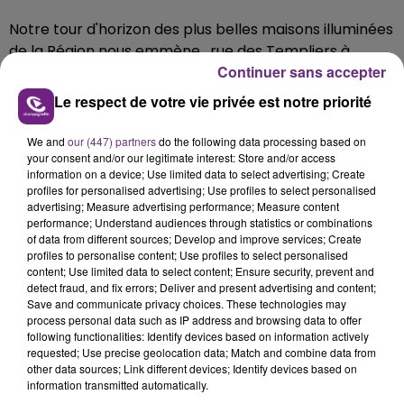
Notre tour d'horizon des plus belles maisons illuminées
de la Région nous emmène , rue des Templiers à
Continuer sans accepter
Vendeuvre-sur-Barse (Aube), chez Yolande et Jean-
Marc.
Le respect de votre vie privée est notre priorité
Depuis plus de 20 ans, ce couple propose un paysage
We and
our (447) partners
do the following data processing based on
d’illuminations et de décors sur le thème de noël.
your consent and/or our legitimate interest: Store and/or access
information on a device; Use limited data to select advertising; Create
Une véritable féérie qui attire, chaque année, une
profiles for personalised advertising; Use profiles to select personalised
foule d'admirateurs venus parfois de loin pour profiter
advertising; Measure advertising performance; Measure content
de ce spectacle.
performance; Understand audiences through statistics or combinations
of data from different sources; Develop and improve services; Create
profiles to personalise content; Use profiles to select personalised
content; Use limited data to select content; Ensure security, prevent and
detect fraud, and fix errors; Deliver and present advertising and content;
Save and communicate privacy choices. These technologies may
process personal data such as IP address and browsing data to offer
following functionalities: Identify devices based on information actively
requested; Use precise geolocation data; Match and combine data from
other data sources; Link different devices; Identify devices based on
information transmitted automatically.