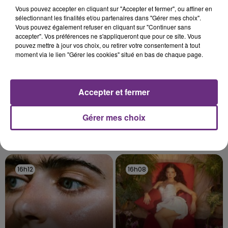
TITRES DIFFUSÉS
Vous pouvez accepter en cliquant sur "Accepter et fermer", ou affiner en
sélectionnant les finalités et/ou partenaires dans "Gérer mes choix".
Vous pouvez également refuser en cliquant sur "Continuer sans
16h19
16h19
16h15
16h15
accepter". Vos préférences ne s'appliqueront que pour ce site. Vous
pouvez mettre à jour vos choix, ou retirer votre consentement à tout
moment via le lien "Gérer les cookies" situé en bas de chaque page.
Accepter et fermer
Gérer mes choix
DE PALMAS
SHAKIRA FEAT. BURNA BOY
J'en Reve Encore
Dai Dai
16h12
16h12
16h08
16h08