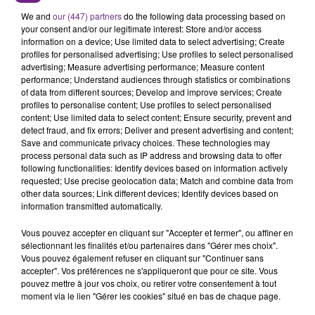
We and
our (447) partners
do the following data processing based on
your consent and/or our legitimate interest: Store and/or access
information on a device; Use limited data to select advertising; Create
profiles for personalised advertising; Use profiles to select personalised
advertising; Measure advertising performance; Measure content
performance; Understand audiences through statistics or combinations
of data from different sources; Develop and improve services; Create
profiles to personalise content; Use profiles to select personalised
TITRES DIFFUSÉS
content; Use limited data to select content; Ensure security, prevent and
detect fraud, and fix errors; Deliver and present advertising and content;
Save and communicate privacy choices. These technologies may
process personal data such as IP address and browsing data to offer
10h06
10h06
10h03
10h03
following functionalities: Identify devices based on information actively
requested; Use precise geolocation data; Match and combine data from
other data sources; Link different devices; Identify devices based on
information transmitted automatically.
Vous pouvez accepter en cliquant sur "Accepter et fermer", ou affiner en
sélectionnant les finalités et/ou partenaires dans "Gérer mes choix".
Vous pouvez également refuser en cliquant sur "Continuer sans
accepter". Vos préférences ne s'appliqueront que pour ce site. Vous
pouvez mettre à jour vos choix, ou retirer votre consentement à tout
moment via le lien "Gérer les cookies" situé en bas de chaque page.
NAÏKA
CHARLIE PUTH FEAT. MEGHAN
One Track Mind