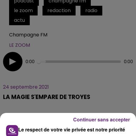
podcast
champagne fm
le zoom
redaction
radio
actu
Champagne FM
LE ZOOM
0:00
0:00
24 septembre 2021
LA MAGIE S'EMPARE DE TROYES
C’est une première dans notre région.
Continuer sans accepter
La ville de Troyes accueille le 54ème Congrès français
Le respect de votre vie privée est notre priorité
de l’illusion.