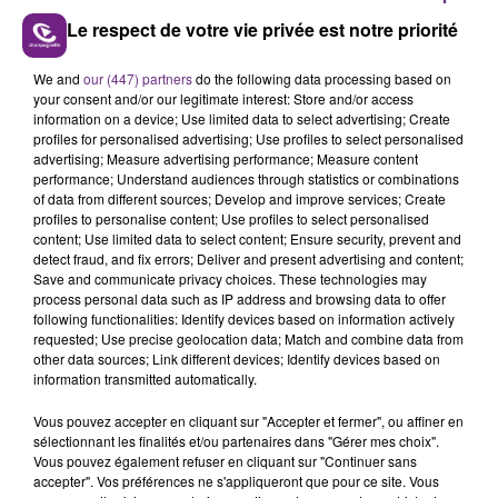
vous souhaitez l'afficher, merci de nous donner
Le respect de votre vie privée est notre priorité
votre accord en cliquant sur le bouton ci-
dessous.
We and
our (447) partners
do the following data processing based on
your consent and/or our legitimate interest: Store and/or access
Afficher l'élément
information on a device; Use limited data to select advertising; Create
profiles for personalised advertising; Use profiles to select personalised
advertising; Measure advertising performance; Measure content
performance; Understand audiences through statistics or combinations
of data from different sources; Develop and improve services; Create
profiles to personalise content; Use profiles to select personalised
FIL D'ACTU
content; Use limited data to select content; Ensure security, prevent and
detect fraud, and fix errors; Deliver and present advertising and content;
Save and communicate privacy choices. These technologies may
process personal data such as IP address and browsing data to offer
following functionalities: Identify devices based on information actively
requested; Use precise geolocation data; Match and combine data from
other data sources; Link different devices; Identify devices based on
information transmitted automatically.
Vous pouvez accepter en cliquant sur "Accepter et fermer", ou affiner en
sélectionnant les finalités et/ou partenaires dans "Gérer mes choix".
7 août 2026
Vous pouvez également refuser en cliquant sur "Continuer sans
LA CENTRALE NUCLÉAIRE DE CHOOZ
accepter". Vos préférences ne s'appliqueront que pour ce site. Vous