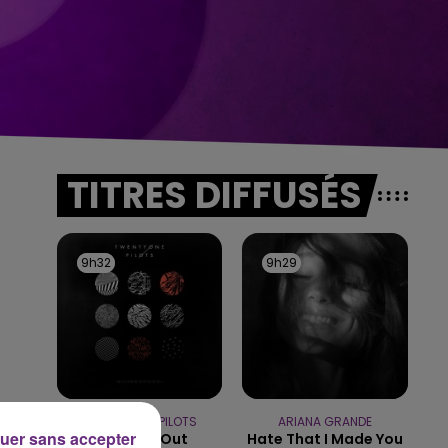
TITRES DIFFUSÉS
9h32
9h32
9h29
9h29
TWENTY ONE PILOTS
ARIANA GRANDE
uer sans accepter
Stressed Out
Hate That I Made You