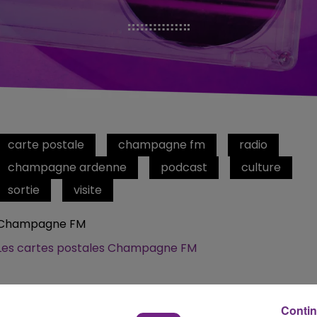
carte postale
champagne fm
radio
champagne ardenne
podcast
culture
sortie
visite
Champagne FM
Les cartes postales Champagne FM
Contin