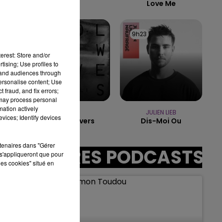
Love Me
7h00 - 12h00
LE WEEK-END CHAMPAGNE FM
9h26
9h26
9h23
9h23
erest: Store and/or
tising; Use profiles to
sec
tand audiences through
personalise content; Use
 fraud, and fix errors;
 may process personal
mation actively
LYKKE LI
JULIEN LIEB
vices; Identify devices
I Follow Rivers
Dis-Moi Ou
rtenaires dans "Gérer
AUTRES PODCASTS
s'appliqueront que pour
e
les cookies" situé en