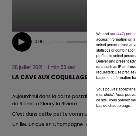
7h00 - 12h00
LE WEEK-END CHAMPAGNE FM
We and
our (447) partn
access information on a 
0:00
select personalised ad
statistics or combinatio
profiles to select person
Deliver and present adv
data such as IP address 
28 juillet 2021 - 1 min 53 sec
requested; Use precise g
LA CAVE AUX COQUILLAGES
based on information tra
Vous pouvez accepter en 
mes choix". Vous pouvez
Aujourd’hui dans la carte postale Champagne FM, 
ce site. Vous pouvez met
de Reims, à Fleury la Rivière.
bas de chaque page.
C’est dans cette petite commune que se trouve au 
Un lieu unique en Champagne-Ardenne pour la décou