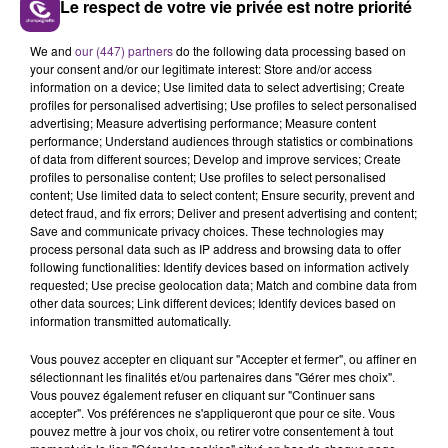
Le respect de votre vie privée est notre priorité
propose un ZOOM sur un sujet d'actualité. Rencontre
avec les personnalités qui font l'actu dans notre
We and
our (447) partners
do the following data processing based on
région.
your consent and/or our legitimate interest: Store and/or access
information on a device; Use limited data to select advertising; Create
profiles for personalised advertising; Use profiles to select personalised
advertising; Measure advertising performance; Measure content
performance; Understand audiences through statistics or combinations
of data from different sources; Develop and improve services; Create
profiles to personalise content; Use profiles to select personalised
content; Use limited data to select content; Ensure security, prevent and
detect fraud, and fix errors; Deliver and present advertising and content;
Save and communicate privacy choices. These technologies may
TITRES DIFFUSÉS
process personal data such as IP address and browsing data to offer
following functionalities: Identify devices based on information actively
requested; Use precise geolocation data; Match and combine data from
5h47
5h47
5h44
5h44
other data sources; Link different devices; Identify devices based on
information transmitted automatically.
Vous pouvez accepter en cliquant sur "Accepter et fermer", ou affiner en
sélectionnant les finalités et/ou partenaires dans "Gérer mes choix".
Vous pouvez également refuser en cliquant sur "Continuer sans
accepter". Vos préférences ne s'appliqueront que pour ce site. Vous
pouvez mettre à jour vos choix, ou retirer votre consentement à tout