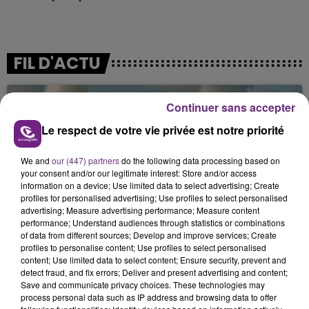
FIL D'ACTU
Continuer sans accepter
Le respect de votre vie privée est notre priorité
We and
our (447) partners
do the following data processing based on
your consent and/or our legitimate interest: Store and/or access
information on a device; Use limited data to select advertising; Create
7 août 2026
profiles for personalised advertising; Use profiles to select personalised
LA CENTRALE NUCLÉAIRE DE CHOOZ
advertising; Measure advertising performance; Measure content
performance; Understand audiences through statistics or combinations
TOUJOURS À L'ARRÊT
of data from different sources; Develop and improve services; Create
Cela fait déjà une semaine que la centrale
profiles to personalise content; Use profiles to select personalised
nucléaire ardennaise est à l'arrêt. Une situation
content; Use limited data to select content; Ensure security, prevent and
detect fraud, and fix errors; Deliver and present advertising and content;
justifiée par la sécheresse intense qui est toujours
Save and communicate privacy choices. These technologies may
présente.
process personal data such as IP address and browsing data to offer