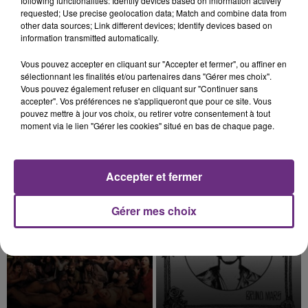
following functionalities: Identify devices based on information actively
requested; Use precise geolocation data; Match and combine data from
other data sources; Link different devices; Identify devices based on
information transmitted automatically.
7 août 2026
Vous pouvez accepter en cliquant sur "Accepter et fermer", ou affiner en
LE MAGASIN JOUÉCLUB DE REIMS FERME
sélectionnant les finalités et/ou partenaires dans "Gérer mes choix".
SES PORTES
Vous pouvez également refuser en cliquant sur "Continuer sans
accepter". Vos préférences ne s'appliqueront que pour ce site. Vous
C'était l'une des institutions du centre-ville
pouvez mettre à jour vos choix, ou retirer votre consentement à tout
rémois. Le magasin JouéClub est contraint de
moment via le lien "Gérer les cookies" situé en bas de chaque page.
fermer ses portes.
TITRES DIFFUSÉS
Accepter et fermer
16h56
16h56
16h53
16h53
Gérer mes choix