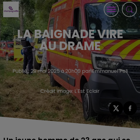
LA BAIGNADE VIRE
AU DRAME
Publié : 29 mai 2025 à 20h00 par Emmanuel Poli
Crédit image:
L'Est Eclair