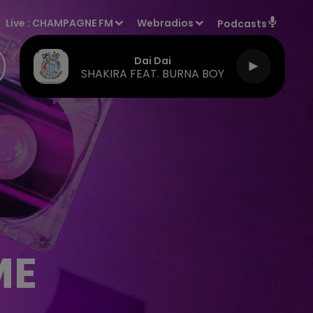
Live :
CHAMPAGNE FM
Webradios
Podcasts
Dai Dai
SHAKIRA FEAT. BURNA BOY
ME