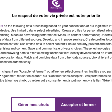
6h00 - 10h00
LA FAMILLE
Le respect de votre vie privée est notre priorité
ers
do the following data processing based on your consent and/or our legitimate int
device; Use limited data to select advertising; Create profiles for personalised adver
2 min 5 
vertising; Measure advertising performance; Measure content performance; Unders
ns of data from different sources; Develop and improve services; Create profiles to 
alised content; Use limited data to select content; Ensure security, prevent and detect
ertising and content; Save and communicate privacy choices. These technologies
and browsing data to offer following functionalities: Identify devices based on infor
eolocation data; Match and combine data from other data sources; Link different de
nsmitted automatically.
cliquant sur "Accepter et fermer", ou affiner en sélectionnant les finalités et/ou pa
 également refuser en cliquant sur "Continuer sans accepter". Vos préférences ne 
tre à jour vos choix, ou retirer votre consentement à tout moment via le lien "Gérer 
Gérer mes choix
Accepter et fermer