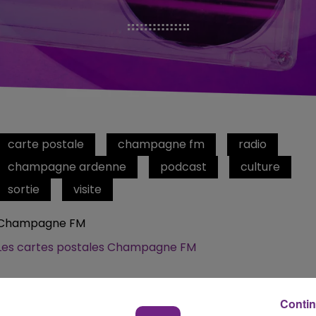
carte postale
champagne fm
radio
champagne ardenne
podcast
culture
sortie
visite
Champagne FM
Les cartes postales Champagne FM
Contin