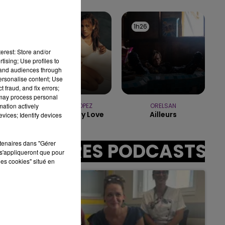
10h00 - 14h00
LE TICKET DE CAISSE
1h29
1h29
1h26
1h26
erest: Store and/or
tising; Use profiles to
sec
tand audiences through
personalise content; Use
 fraud, and fix errors;
 may process personal
mation actively
JENNIFER LOPEZ
ORELSAN
If You Had My Love
Ailleurs
vices; Identify devices
rtenaires dans "Gérer
AUTRES PODCASTS
s'appliqueront que pour
les cookies" situé en