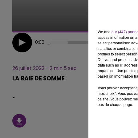
5h00 - 6h00
LE BEST OF DE LA FAMILLE
CHAMPAGNE FM
We and
our (447) partn
access information on a 
0:00
select personalised ad
statistics or combinatio
profiles to select person
Deliver and present adv
data such as IP address 
26 juillet 2022 - 2 min 5 sec
requested; Use precise g
based on information tra
LA BAIE DE SOMME
Vous pouvez accepter en 
mes choix". Vous pouvez
-
ce site. Vous pouvez met
bas de chaque page.