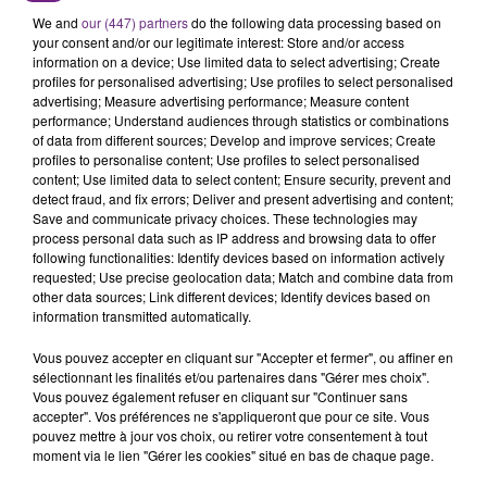
région.
We and
our (447) partners
do the following data processing based on
your consent and/or our legitimate interest: Store and/or access
information on a device; Use limited data to select advertising; Create
profiles for personalised advertising; Use profiles to select personalised
advertising; Measure advertising performance; Measure content
performance; Understand audiences through statistics or combinations
of data from different sources; Develop and improve services; Create
profiles to personalise content; Use profiles to select personalised
content; Use limited data to select content; Ensure security, prevent and
TITRES DIFFUSÉS
detect fraud, and fix errors; Deliver and present advertising and content;
Save and communicate privacy choices. These technologies may
process personal data such as IP address and browsing data to offer
following functionalities: Identify devices based on information actively
14h43
14h43
14h40
14h40
requested; Use precise geolocation data; Match and combine data from
other data sources; Link different devices; Identify devices based on
information transmitted automatically.
Vous pouvez accepter en cliquant sur "Accepter et fermer", ou affiner en
sélectionnant les finalités et/ou partenaires dans "Gérer mes choix".
Vous pouvez également refuser en cliquant sur "Continuer sans
accepter". Vos préférences ne s'appliqueront que pour ce site. Vous
pouvez mettre à jour vos choix, ou retirer votre consentement à tout
moment via le lien "Gérer les cookies" situé en bas de chaque page.
CHRISTOPHE MAE
MYLES SMITH