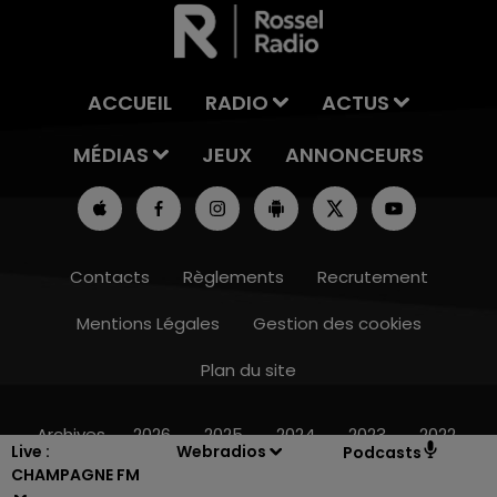
ACCUEIL
RADIO
ACTUS
MÉDIAS
JEUX
ANNONCEURS
Contacts
Règlements
Recrutement
Mentions Légales
Gestion des cookies
Plan du site
16h00 - 20h00
LE WEEK-END CHAMPAGNE FM
Archives
2026
2025
2024
2023
2022
Live :
Webradios
Podcasts
CHAMPAGNE FM