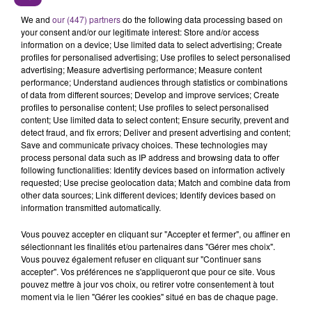
Station de Reims.
We and
our (447) partners
do the following data processing based on
your consent and/or our legitimate interest: Store and/or access
information on a device; Use limited data to select advertising; Create
profiles for personalised advertising; Use profiles to select personalised
advertising; Measure advertising performance; Measure content
performance; Understand audiences through statistics or combinations
of data from different sources; Develop and improve services; Create
profiles to personalise content; Use profiles to select personalised
content; Use limited data to select content; Ensure security, prevent and
TITRES DIFFUSÉS
detect fraud, and fix errors; Deliver and present advertising and content;
Save and communicate privacy choices. These technologies may
process personal data such as IP address and browsing data to offer
following functionalities: Identify devices based on information actively
11h48
11h48
11h44
11h44
requested; Use precise geolocation data; Match and combine data from
other data sources; Link different devices; Identify devices based on
information transmitted automatically.
Vous pouvez accepter en cliquant sur "Accepter et fermer", ou affiner en
sélectionnant les finalités et/ou partenaires dans "Gérer mes choix".
Vous pouvez également refuser en cliquant sur "Continuer sans
accepter". Vos préférences ne s'appliqueront que pour ce site. Vous
pouvez mettre à jour vos choix, ou retirer votre consentement à tout
moment via le lien "Gérer les cookies" situé en bas de chaque page.