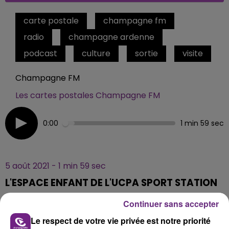
carte postale
champagne fm
radio
champagne ardenne
podcast
culture
sortie
visite
Champagne FM
Les cartes postales Champagne FM
0:00
1 min 59 sec
5 août 2021 - 1 min 59 sec
L'ESPACE ENFANT DE L'UCPA SPORT STATION
Continuer sans accepter
Trampolines, châteaux gonflables, accrobranche...
Le respect de votre vie privée est notre priorité
Découvrez le nouvel espace enfant de l'UCPA Sport