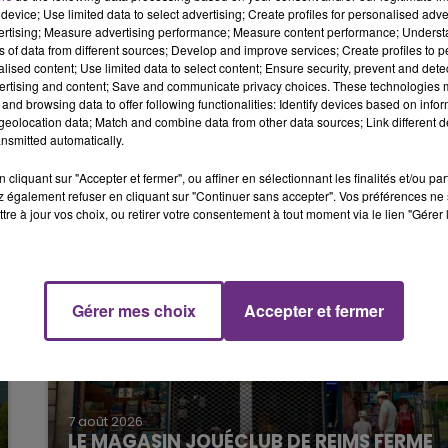
é héliportée vers le CHU de Reims, où elle est
device; Use limited data to select advertising; Create profiles for personalised adver
16h00 - 20h00
LE WEEK-END CHAMPAGNE FM
vertising; Measure advertising performance; Measure content performance; Unders
ns of data from different sources; Develop and improve services; Create profiles to 
it être à l’origine de cet accident.
alised content; Use limited data to select content; Ensure security, prevent and detect
ertising and content; Save and communicate privacy choices. These technologies
r du fourgon a été transporté à l’hôpital de Troyes pour
and browsing data to offer following functionalities: Identify devices based on infor
eolocation data; Match and combine data from other data sources; Link different de
nsmitted automatically.
cliquant sur "Accepter et fermer", ou affiner en sélectionnant les finalités et/ou pa
 également refuser en cliquant sur "Continuer sans accepter". Vos préférences ne 
tre à jour vos choix, ou retirer votre consentement à tout moment via le lien "Gérer 
Gérer mes choix
Accepter et fermer
7h00 - 12h00
M
LE WEEK-END CHAMPAGNE FM
7 août 2026
LE MAGASIN JOUÉCLUB DE REIMS FERME