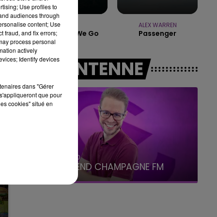
tising; Use profiles to
7h00 - 12h00
LE WEEK-END CHAMPAGNE FM
tand audiences through
personalise content; Use
KALEO
ALEX WARREN
 fraud, and fix errors;
Way Down We Go
Passenger
 may process personal
mation actively
vices; Identify devices
A L'ANTENNE
rtenaires dans "Gérer
s'appliqueront que pour
les cookies" situé en
16h00 - 20h00
LE WEEK-END CHAMPAGNE FM