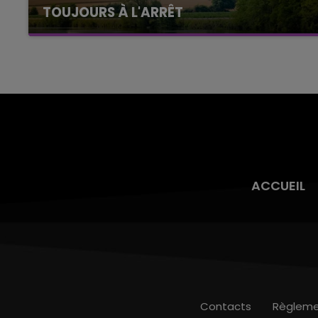
TOUJOURS À L'ARRÊT
Cela fait déjà une semaine que la centrale
nucléaire ardennaise est à l'arrêt. Une situation
justifiée par la sécheresse intense qui est
toujours présente.
ACCUEIL
Contacts
Règleme