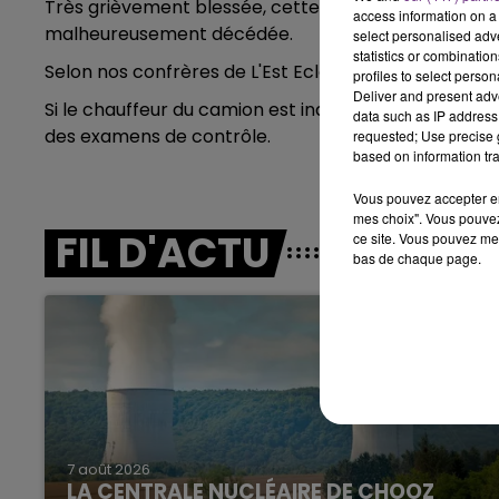
Très grièvement blessée, cette femme de 81 ans a ét
access information on a 
7h00 - 12h00
malheureusement décédée.
LE WEEK-END CHAMPAGNE FM
select personalised ad
statistics or combinatio
Selon nos confrères de L'Est Eclair, un malaise pourra
profiles to select person
Deliver and present adv
Si le chauffeur du camion est indemne, le conducteu
data such as IP address 
des examens de contrôle.
requested; Use precise g
based on information tra
Vous pouvez accepter en 
mes choix". Vous pouvez
FIL D'ACTU
ce site. Vous pouvez met
bas de chaque page.
16h00 - 20h00
GNE FM
LE WEEK-END CHAMPAGNE F
7 août 2026
LA CENTRALE NUCLÉAIRE DE CHOOZ