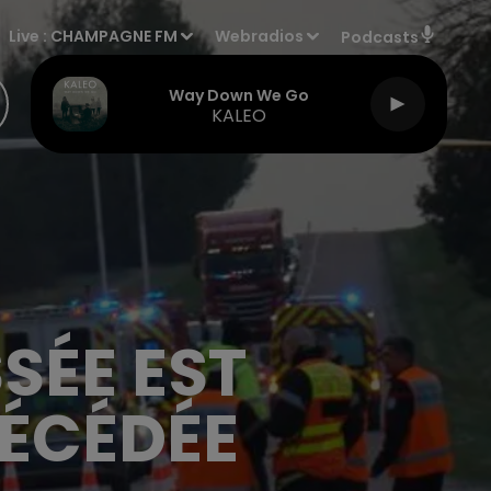
Live :
CHAMPAGNE FM
Webradios
Podcasts
Way Down We Go
KALEO
SÉE EST
ÉCÉDÉE