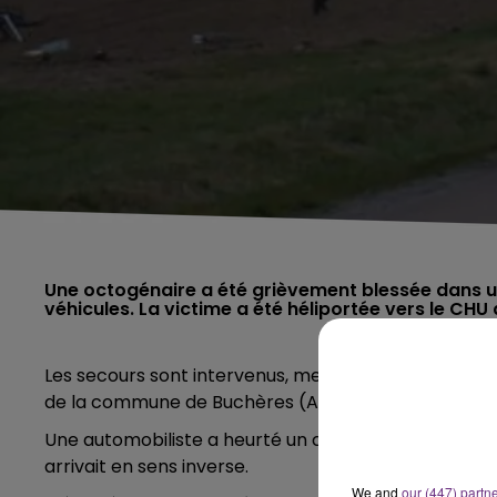
Une octogénaire a été grièvement blessée dans un
Les secours sont intervenus, mercredi 9 avril, pour u
de la commune de Buchères (Aube).
Une automobiliste a heurté un camion qui se trouvai
arrivait en sens inverse.
We and
our (447) partn