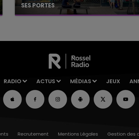
SES PORTES
C'était l'une des institutions du centre-ville
rémois. Le magasin JouéClub est contraint de
fermer ses portes.
RADIO
ACTUS
MÉDIAS
JEUX
AN
nts
Recrutement
Mentions Légales
Gestion des 