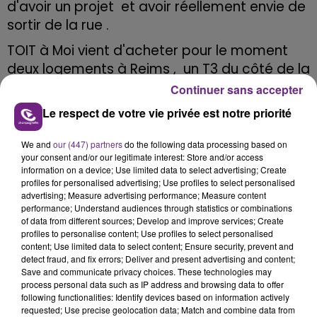
d'avoir un projet et avoir réellement envie de
sortir de la rue .
TOIT à Moi vient d'acheter pour le moment
deux logements à Reims , un T3 du côté de la
Neuvillette et un T2 dans le secteur Franchet
Continuer sans accepter
d’Espèrey.
Le respect de votre vie privée est notre priorité
L'association recherche activement des
We and
our (447) partners
do the following data processing based on
bénévoles et lance un appel aux dons pour
your consent and/or our legitimate interest: Store and/or access
réaliser de nouvelles acquisitions.
information on a device; Use limited data to select advertising; Create
profiles for personalised advertising; Use profiles to select personalised
Toit à Moi regroupe des citoyens et des
advertising; Measure advertising performance; Measure content
performance; Understand audiences through statistics or combinations
entreprises qui aident les personnes sans-
of data from different sources; Develop and improve services; Create
abri à changer de vie.
profiles to personalise content; Use profiles to select personalised
content; Use limited data to select content; Ensure security, prevent and
detect fraud, and fix errors; Deliver and present advertising and content;
Les infos: https://www.toitamoi.net/fr
Save and communicate privacy choices. These technologies may
process personal data such as IP address and browsing data to offer
following functionalities: Identify devices based on information actively
requested; Use precise geolocation data; Match and combine data from