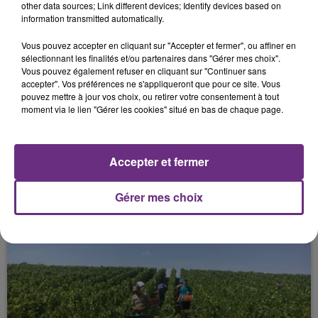
other data sources; Link different devices; Identify devices based on
information transmitted automatically.
FIL D'ACTU
Vous pouvez accepter en cliquant sur "Accepter et fermer", ou affiner en
sélectionnant les finalités et/ou partenaires dans "Gérer mes choix".
Vous pouvez également refuser en cliquant sur "Continuer sans
accepter". Vos préférences ne s'appliqueront que pour ce site. Vous
pouvez mettre à jour vos choix, ou retirer votre consentement à tout
moment via le lien "Gérer les cookies" situé en bas de chaque page.
Accepter et fermer
20h36
SI TOUT LE MONDE FAIT ÇA, MOI L'ANNÉE
PROCHAINE JE VENDANGE EN...
Gérer mes choix
La vendange en Champagne a débuté ce jeudi 6
août dans la commune de Montgueux (Aube). Du
jamais vu !