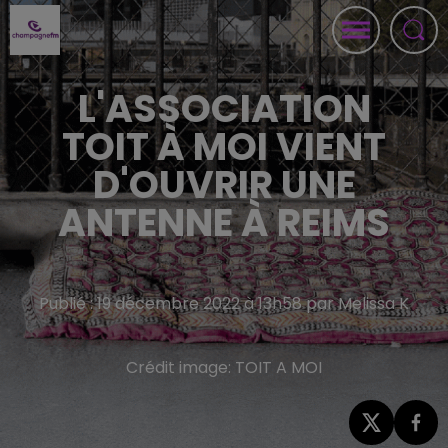
L'ASSOCIATION
TOIT À MOI VIENT
D'OUVRIR UNE
ANTENNE À REIMS
Publié : 19 décembre 2022 à 13h58 par Melissa K
Crédit image:
TOIT A MOI