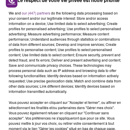
Le respect de votre vie privée est notre priorité
Une journée qui a pour vocation de promouvoir les
We and
our (447) partners
do the following data processing based on
missions de l'association.
your consent and/or our legitimate interest: Store and/or access
information on a device; Use limited data to select advertising; Create
profiles for personalised advertising; Use profiles to select personalised
advertising; Measure advertising performance; Measure content
performance; Understand audiences through statistics or combinations
of data from different sources; Develop and improve services; Create
profiles to personalise content; Use profiles to select personalised
content; Use limited data to select content; Ensure security, prevent and
detect fraud, and fix errors; Deliver and present advertising and content;
TITRES DIFFUSÉS
Save and communicate privacy choices. These technologies may
process personal data such as IP address and browsing data to offer
following functionalities: Identify devices based on information actively
requested; Use precise geolocation data; Match and combine data from
20h51
20h51
20h47
20h47
other data sources; Link different devices; Identify devices based on
information transmitted automatically.
Vous pouvez accepter en cliquant sur "Accepter et fermer", ou affiner en
sélectionnant les finalités et/ou partenaires dans "Gérer mes choix".
Vous pouvez également refuser en cliquant sur "Continuer sans
accepter". Vos préférences ne s'appliqueront que pour ce site. Vous
pouvez mettre à jour vos choix, ou retirer votre consentement à tout
moment via le lien "Gérer les cookies" situé en bas de chaque page.