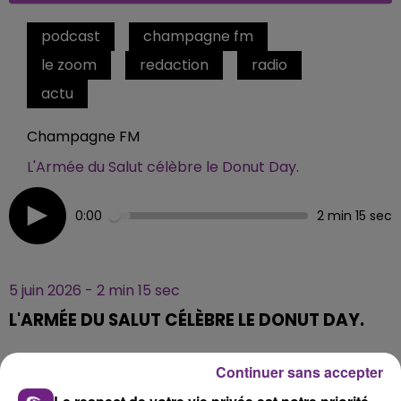
podcast
champagne fm
le zoom
redaction
radio
actu
Champagne FM
L'Armée du Salut célèbre le Donut Day.
0:00
2 min 15 sec
5 juin 2026 - 2 min 15 sec
L'ARMÉE DU SALUT CÉLÈBRE LE DONUT DAY.
Continuer sans accepter
L
'Armée du Salut
célèbre ce vendredi 5 juin, le Donut
Day.