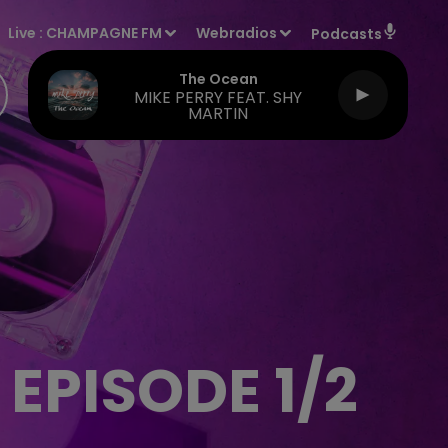
Live :
CHAMPAGNE FM
Webradios
Podcasts
The Ocean
MIKE PERRY FEAT. SHY
MARTIN
 EPISODE 1/2