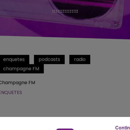
enquetes
podcasts
radio
champagne FM
Champagne FM
ENQUETES
Contin