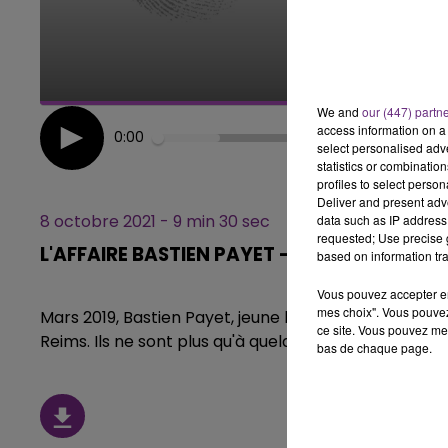
5h00 - 6h00
LE BEST OF DE LA FAMILLE
CHAMPAGNE FM
We and
our (447) partn
access information on a 
0:00
select personalised ad
statistics or combinatio
profiles to select person
Deliver and present adv
8 octobre 2021 - 9 min 30 sec
data such as IP address 
requested; Use precise g
L'AFFAIRE BASTIEN PAYET - EPISODE 1/2
based on information tra
Vous pouvez accepter en 
mes choix". Vous pouvez
Mars 2019, Bastien Payet, jeune homme de 23 ans et
ce site. Vous pouvez met
Reims. Ils ne sont plus qu'à quelques mètres de l'ét
bas de chaque page.