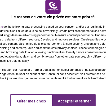
6h00 - 10h00
LA FAMILLE
Le respect de votre vie privée est notre priorité
ers
do the following data processing based on your consent and/or our legitimate int
device; Use limited data to select advertising; Create profiles for personalised adver
9 min 30 
vertising; Measure advertising performance; Measure content performance; Unders
ns of data from different sources; Develop and improve services; Create profiles to 
alised content; Use limited data to select content; Ensure security, prevent and detect
ertising and content; Save and communicate privacy choices. These technologies
and browsing data to offer following functionalities: Identify devices based on infor
eolocation data; Match and combine data from other data sources; Link different de
nsmitted automatically.
cliquant sur "Accepter et fermer", ou affiner en sélectionnant les finalités et/ou pa
 également refuser en cliquant sur "Continuer sans accepter". Vos préférences ne 
 ses amis se rendent dans une discothèque du centre de
tre à jour vos choix, ou retirer votre consentement à tout moment via le lien "Gérer 
ablissement lorsque soudain tout bascule.
Gérer mes choix
Accepter et fermer