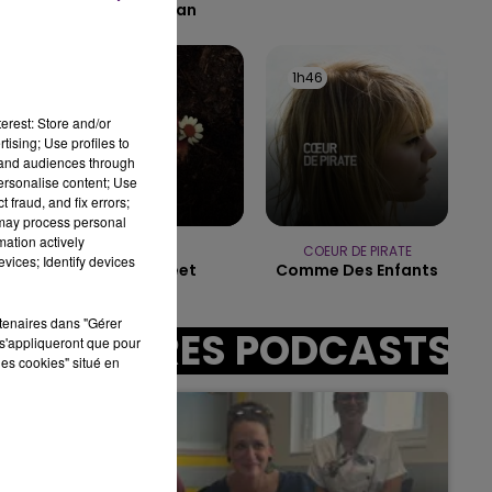
The Ocean
10h00 - 14h00
LE TICKET DE CAISSE
1h49
1h49
1h46
1h46
erest: Store and/or
tising; Use profiles to
sec
tand audiences through
personalise content; Use
 fraud, and fix errors;
 may process personal
mation actively
HOZIER
COEUR DE PIRATE
vices; Identify devices
Too Sweet
Comme Des Enfants
rtenaires dans "Gérer
AUTRES PODCASTS
s'appliqueront que pour
les cookies" situé en