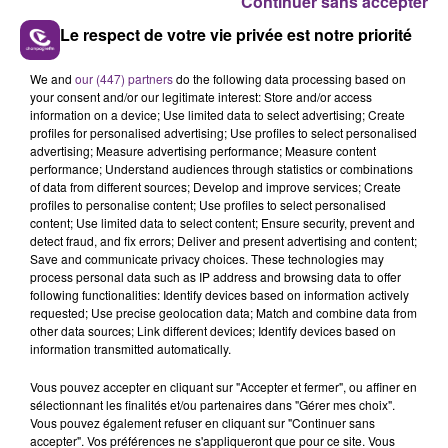
Continuer sans accepter
Kenpich, 25 ans, est un mordu de MotoGP. Le quotidien
Le respect de votre vie privée est notre priorité
du natif d'Epernay est rythmé par son activité sur
Youtube, sur Twitch, mais aussi auprès de journalistes
We and
our (447) partners
do the following data processing based on
your consent and/or our legitimate interest: Store and/or access
des chaines Canal + et Eurosport.
information on a device; Use limited data to select advertising; Create
profiles for personalised advertising; Use profiles to select personalised
advertising; Measure advertising performance; Measure content
performance; Understand audiences through statistics or combinations
of data from different sources; Develop and improve services; Create
profiles to personalise content; Use profiles to select personalised
content; Use limited data to select content; Ensure security, prevent and
detect fraud, and fix errors; Deliver and present advertising and content;
Save and communicate privacy choices. These technologies may
TITRES DIFFUSÉS
process personal data such as IP address and browsing data to offer
following functionalities: Identify devices based on information actively
requested; Use precise geolocation data; Match and combine data from
other data sources; Link different devices; Identify devices based on
23h05
23h05
23h03
23h03
information transmitted automatically.
Vous pouvez accepter en cliquant sur "Accepter et fermer", ou affiner en
sélectionnant les finalités et/ou partenaires dans "Gérer mes choix".
Vous pouvez également refuser en cliquant sur "Continuer sans
accepter". Vos préférences ne s'appliqueront que pour ce site. Vous