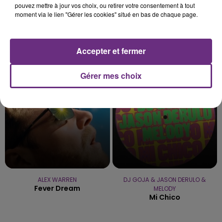
pouvez mettre à jour vos choix, ou retirer votre consentement à tout
moment via le lien "Gérer les cookies" situé en bas de chaque page.
MYLES SMITH & NIALL HORAN
JEREMY FREROT
Accepter et fermer
Drive Safe
Un Homme
Gérer mes choix
23h00
23h00
22h58
22h58
ALEX WARREN
DJ GOJA & JASON DERULO &
Fever Dream
MELODY
Mi Chico