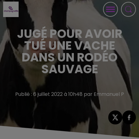
JUGÉ POUR AVOIR
TUÉ UNE VACHE
DANS UN RODÉO
SAUVAGE
Publié : 6 juillet 2022 à 10h48 par Emmanuel P