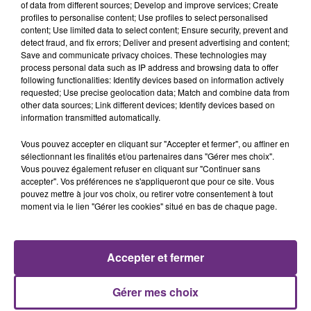
of data from different sources; Develop and improve services; Create
profiles to personalise content; Use profiles to select personalised
content; Use limited data to select content; Ensure security, prevent and
detect fraud, and fix errors; Deliver and present advertising and content;
6 août 2026
Save and communicate privacy choices. These technologies may
SI TOUT LE MONDE FAIT ÇA, MOI L'ANNÉE
process personal data such as IP address and browsing data to offer
PROCHAINE JE VENDANGE EN...
following functionalities: Identify devices based on information actively
requested; Use precise geolocation data; Match and combine data from
La vendange en Champagne a débuté ce jeudi 6
other data sources; Link different devices; Identify devices based on
août dans la commune de Montgueux (Aube). Du
information transmitted automatically.
jamais vu !
Vous pouvez accepter en cliquant sur "Accepter et fermer", ou affiner en
sélectionnant les finalités et/ou partenaires dans "Gérer mes choix".
Vous pouvez également refuser en cliquant sur "Continuer sans
accepter". Vos préférences ne s'appliqueront que pour ce site. Vous
pouvez mettre à jour vos choix, ou retirer votre consentement à tout
moment via le lien "Gérer les cookies" situé en bas de chaque page.
6 août 2026
L'INSPECTION DU TRAVAIL RAPPELLE À
L'ORDRE SUR LES CONDITIONS DE...
Accepter et fermer
Alors que les dates de début des vendange 2026
s'est avéré être plus précoce que prévu,
Gérer mes choix
l'inspection du Travail en profite pour rappeler