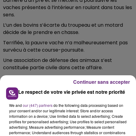
barrière d’un pré et se mettent à poursuivre les
vaches présentes à l’intérieur en roulant dans tous les
sens.
L’un des bovins s’écarte du troupeau et un motard
décide de le prendre en chasse.
Terrifiée, la pauvre vache n’a malheureusement pas
survécu à cette course-poursuite.
Une association de défense des animaux s’est
constituée partie civile dans cette affaire.
Continuer sans accepter
Le respect de votre vie privée est notre priorité
FIL D'ACTU
We and
our (447) partners
do the following data processing based on
your consent and/or our legitimate interest: Store and/or access
information on a device; Use limited data to select advertising; Create
profiles for personalised advertising; Use profiles to select personalised
advertising; Measure advertising performance; Measure content
performance; Understand audiences through statistics or combinations