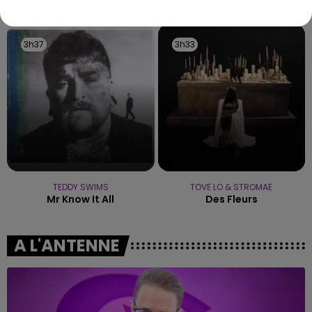
TITRES DIFFUSÉS
les conditions de...
3h37
3h37
3h33
3h33
TEDDY SWIMS
TOVE LO & STROMAE
Mr Know It All
Des Fleurs
A L'ANTENNE