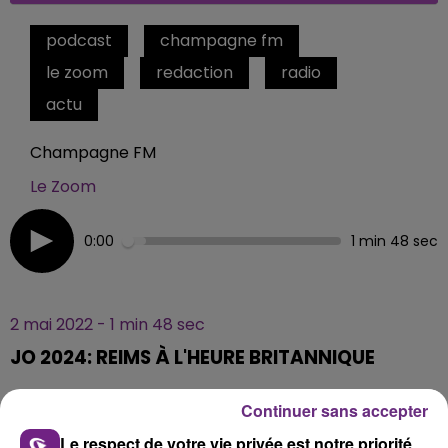
podcast
champagne fm
le zoom
redaction
radio
actu
Champagne FM
Le Zoom
0:00
1 min 48 sec
2 mai 2022 - 1 min 48 sec
JO 2024: REIMS À L'HEURE BRITANNIQUE
Continuer sans accepter
Chaque jour la rédaction CHAMPAGNE FM, vous
Le respect de votre vie privée est notre priorité
propose un ZOOM sur un sujet d'actualité. Rencontre