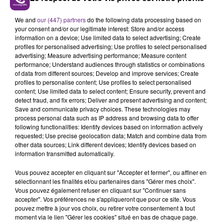
avec les personnalités qui font l'actu dans notre
We and
our (447) partners
do the following data processing based on
région.
your consent and/or our legitimate interest: Store and/or access
information on a device; Use limited data to select advertising; Create
profiles for personalised advertising; Use profiles to select personalised
advertising; Measure advertising performance; Measure content
performance; Understand audiences through statistics or combinations
of data from different sources; Develop and improve services; Create
profiles to personalise content; Use profiles to select personalised
content; Use limited data to select content; Ensure security, prevent and
detect fraud, and fix errors; Deliver and present advertising and content;
TITRES DIFFUSÉS
Save and communicate privacy choices. These technologies may
process personal data such as IP address and browsing data to offer
following functionalities: Identify devices based on information actively
requested; Use precise geolocation data; Match and combine data from
6h57
6h57
6h54
6h54
other data sources; Link different devices; Identify devices based on
information transmitted automatically.
Vous pouvez accepter en cliquant sur "Accepter et fermer", ou affiner en
sélectionnant les finalités et/ou partenaires dans "Gérer mes choix".
Vous pouvez également refuser en cliquant sur "Continuer sans
accepter". Vos préférences ne s'appliqueront que pour ce site. Vous
pouvez mettre à jour vos choix, ou retirer votre consentement à tout
moment via le lien "Gérer les cookies" situé en bas de chaque page.