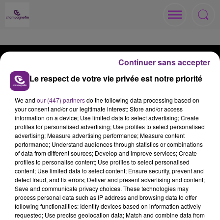
Continuer sans accepter
Le respect de votre vie privée est notre priorité
ACCUEIL
RADIO
ACTUS
We and
our (447) partners
do the following data processing based on
your consent and/or our legitimate interest: Store and/or access
information on a device; Use limited data to select advertising; Create
MÉDIAS
JEUX
ANNONCEURS
profiles for personalised advertising; Use profiles to select personalised
advertising; Measure advertising performance; Measure content
performance; Understand audiences through statistics or combinations
of data from different sources; Develop and improve services; Create
profiles to personalise content; Use profiles to select personalised
content; Use limited data to select content; Ensure security, prevent and
Contacts
Règlements
Recrutement
detect fraud, and fix errors; Deliver and present advertising and content;
Save and communicate privacy choices. These technologies may
Mentions Légales
Gestion des cookies
process personal data such as IP address and browsing data to offer
following functionalities: Identify devices based on information actively
Plan du site
requested; Use precise geolocation data; Match and combine data from