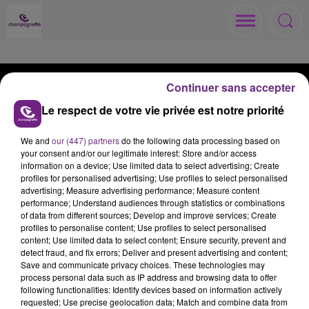
Continuer sans accepter
Le respect de votre vie privée est notre priorité
ACCUEIL
RADIO
ACTUS
We and
our (447) partners
do the following data processing based on
your consent and/or our legitimate interest: Store and/or access
information on a device; Use limited data to select advertising; Create
MÉDIAS
JEUX
ANNONCEURS
profiles for personalised advertising; Use profiles to select personalised
advertising; Measure advertising performance; Measure content
performance; Understand audiences through statistics or combinations
of data from different sources; Develop and improve services; Create
profiles to personalise content; Use profiles to select personalised
content; Use limited data to select content; Ensure security, prevent and
Contacts
Règlements
Recrutement
detect fraud, and fix errors; Deliver and present advertising and content;
Save and communicate privacy choices. These technologies may
Mentions Légales
Gestion des cookies
process personal data such as IP address and browsing data to offer
following functionalities: Identify devices based on information actively
Plan du site
requested; Use precise geolocation data; Match and combine data from