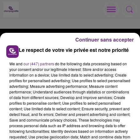
Continuer sans accepter
Le respect de votre vie privée est notre priorité
ACCUEIL
RADIO
ACTUS
We and
our (447) partners
do the following data processing based on
your consent and/or our legitimate interest: Store and/or access
information on a device; Use limited data to select advertising; Create
MÉDIAS
JEUX
ANNONCEURS
profiles for personalised advertising; Use profiles to select personalised
advertising; Measure advertising performance; Measure content
performance; Understand audiences through statistics or combinations
of data from different sources; Develop and improve services; Create
profiles to personalise content; Use profiles to select personalised
content; Use limited data to select content; Ensure security, prevent and
Contacts
Règlements
Recrutement
detect fraud, and fix errors; Deliver and present advertising and content;
Save and communicate privacy choices. These technologies may
Mentions Légales
Gestion des cookies
process personal data such as IP address and browsing data to offer
following functionalities: Identify devices based on information actively
Plan du site
requested; Use precise geolocation data; Match and combine data from