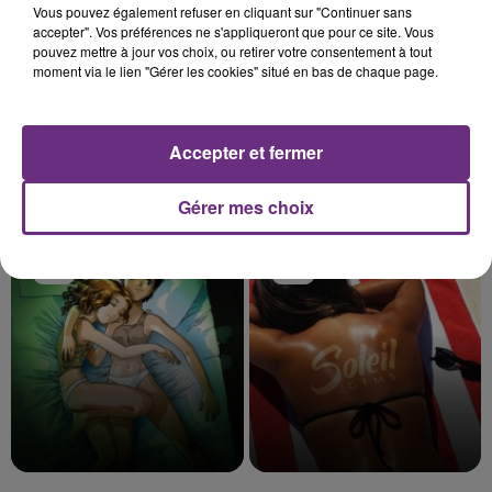
Vous pouvez également refuser en cliquant sur "Continuer sans
accepter". Vos préférences ne s'appliqueront que pour ce site. Vous
pouvez mettre à jour vos choix, ou retirer votre consentement à tout
moment via le lien "Gérer les cookies" situé en bas de chaque page.
Accepter et fermer
SIA
TEDDY SWIMS
Gérer mes choix
Big Girls Cry
Mr Know It All
5h57
5h57
5h54
5h54