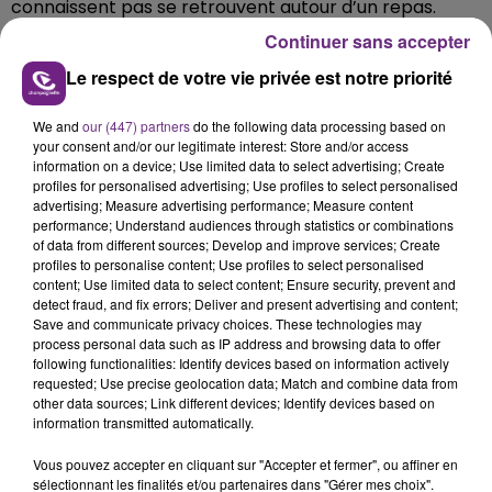
connaissent pas se retrouvent autour d’un repas.
L’idée ? Créer du lien, provoquer de vraies rencontres
Continuer sans accepter
et surtout rompre la solitude à laquelle sont
Le respect de votre vie privée est notre priorité
confrontées bien des personnes ;
Pour que la magie opère, les participants sont
We and
our (447) partners
do the following data processing based on
sélectionnés en amont selon leurs centre d’intérêt.
your consent and/or our legitimate interest: Store and/or access
information on a device; Use limited data to select advertising; Create
profiles for personalised advertising; Use profiles to select personalised
advertising; Measure advertising performance; Measure content
performance; Understand audiences through statistics or combinations
of data from different sources; Develop and improve services; Create
profiles to personalise content; Use profiles to select personalised
content; Use limited data to select content; Ensure security, prevent and
detect fraud, and fix errors; Deliver and present advertising and content;
Save and communicate privacy choices. These technologies may
process personal data such as IP address and browsing data to offer
following functionalities: Identify devices based on information actively
requested; Use precise geolocation data; Match and combine data from
TITRES DIFFUSÉS
other data sources; Link different devices; Identify devices based on
information transmitted automatically.
Vous pouvez accepter en cliquant sur "Accepter et fermer", ou affiner en
6h04
6h04
6h00
6h00
sélectionnant les finalités et/ou partenaires dans "Gérer mes choix".