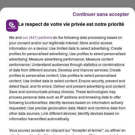
Continuer sans accepter
Le respect de votre vie privée est notre priorité
We and
our (447) partners
do the following data processing based on
your consent and/or our legitimate interest: Store and/or access
information on a device; Use limited data to select advertising; Create
profiles for personalised advertising; Use profiles to select personalised
advertising; Measure advertising performance; Measure content
performance; Understand audiences through statistics or combinations
of data from different sources; Develop and improve services; Create
profiles to personalise content; Use profiles to select personalised
content; Use limited data to select content; Ensure security, prevent and
detect fraud, and fix errors; Deliver and present advertising and content;
Save and communicate privacy choices. These technologies may
process personal data such as IP address and browsing data to offer
following functionalities: Identify devices based on information actively
requested; Use precise geolocation data; Match and combine data from
other data sources; Link different devices; Identify devices based on
information transmitted automatically.
Petit à petit, la nouvelle animatrice découvre les
Vous pouvez accepter en cliquant sur "Accepter et fermer", ou affiner en