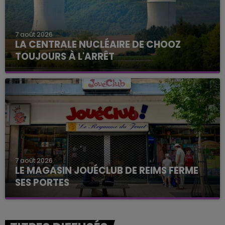
7 août 2026
LA CENTRALE NUCLÉAIRE DE CHOOZ
TOUJOURS À L'ARRÊT
Cela fait déjà une semaine que la centrale
nucléaire ardennaise est à l'arrêt. Une situation
justifiée par la sécheresse intense qui est toujours
présente.
7 août 2026
LE MAGASIN JOUÉCLUB DE REIMS FERME
SES PORTES
C'était l'une des institutions du centre-ville
rémois. Le magasin JouéClub est contraint de
fermer ses portes.