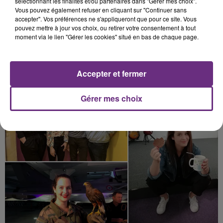
spécificités de la radio et s'intègre parfaitement à La
sélectionnant les finalités et/ou partenaires dans "Gérer mes choix".
Vous pouvez également refuser en cliquant sur "Continuer sans
Famille.
accepter". Vos préférences ne s'appliqueront que pour ce site. Vous
Chronique, jeux, stantard et même réalisation de
pouvez mettre à jour vos choix, ou retirer votre consentement à tout
l'émission
(contrôle de la console de mixage), Jess
moment via le lien "Gérer les cookies" situé en bas de chaque page.
est le couteau suisse du morning !
Accepter et fermer
Gérer mes choix