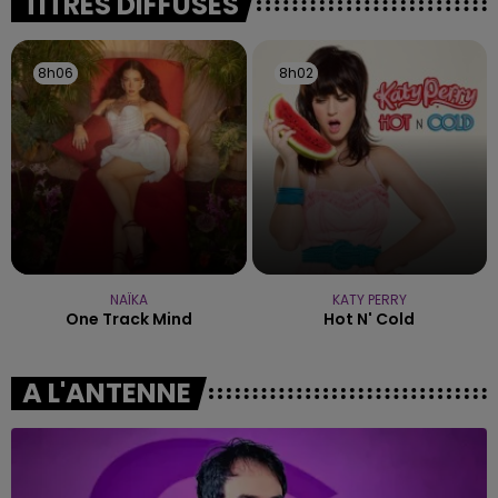
TITRES DIFFUSÉS
8h06
8h06
8h02
8h02
NAÏKA
KATY PERRY
One Track Mind
Hot N' Cold
A L'ANTENNE