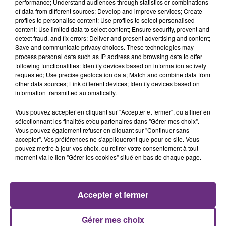
performance; Understand audiences through statistics or combinations
of data from different sources; Develop and improve services; Create
profiles to personalise content; Use profiles to select personalised
content; Use limited data to select content; Ensure security, prevent and
detect fraud, and fix errors; Deliver and present advertising and content;
Save and communicate privacy choices. These technologies may
11h37
process personal data such as IP address and browsing data to offer
LA CENTRALE NUCLÉAIRE DE CHOOZ
following functionalities: Identify devices based on information actively
TOUJOURS À L'ARRÊT
requested; Use precise geolocation data; Match and combine data from
Cela fait déjà une semaine que la centrale
other data sources; Link different devices; Identify devices based on
information transmitted automatically.
nucléaire ardennaise est à l'arrêt. Une situation
justifiée par la sécheresse intense qui est toujours
Vous pouvez accepter en cliquant sur "Accepter et fermer", ou affiner en
présente.
sélectionnant les finalités et/ou partenaires dans "Gérer mes choix".
Vous pouvez également refuser en cliquant sur "Continuer sans
accepter". Vos préférences ne s'appliqueront que pour ce site. Vous
pouvez mettre à jour vos choix, ou retirer votre consentement à tout
moment via le lien "Gérer les cookies" situé en bas de chaque page.
10h16
LE MAGASIN JOUÉCLUB DE REIMS FERME
Accepter et fermer
SES PORTES
C'était l'une des institutions du centre-ville
Gérer mes choix
rémois. Le magasin JouéClub est contraint de