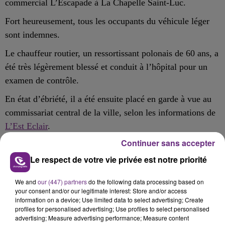
commercial L’Escapade à La Chapelle Saint-Luc.
Fort heureusement, tous les occupants du véhicule léger
sont indemnes.
Le chauffeur routier, un ressortissant polonais de 60 ans, a
été très légèrement blessé et conduit à l’hôpital pour un
examen de contrôle.
En état d’ébriété, il a été ensuite placé en garde à vue au
commissariat central de la ville, selon les informations de
L’Est Eclair
.
Continuer sans accepter
Le respect de votre vie privée est notre priorité
FIL D'ACTU
We and
our (447) partners
do the following data processing based on
your consent and/or our legitimate interest: Store and/or access
information on a device; Use limited data to select advertising; Create
profiles for personalised advertising; Use profiles to select personalised
advertising; Measure advertising performance; Measure content