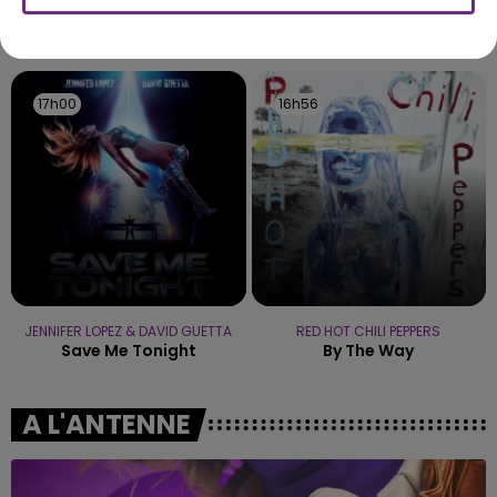
fermer ses portes.
TITRES DIFFUSÉS
17h00
17h00
16h56
16h56
JENNIFER LOPEZ & DAVID GUETTA
RED HOT CHILI PEPPERS
Save Me Tonight
By The Way
A L'ANTENNE