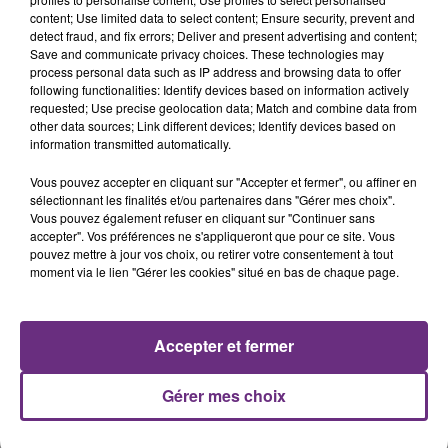
7 août 2026
content; Use limited data to select content; Ensure security, prevent and
LA CENTRALE NUCLÉAIRE DE CHOOZ
detect fraud, and fix errors; Deliver and present advertising and content;
Save and communicate privacy choices. These technologies may
TOUJOURS À L'ARRÊT
process personal data such as IP address and browsing data to offer
Cela fait déjà une semaine que la centrale
following functionalities: Identify devices based on information actively
nucléaire ardennaise est à l'arrêt. Une situation
requested; Use precise geolocation data; Match and combine data from
other data sources; Link different devices; Identify devices based on
justifiée par la sécheresse intense qui est toujours
information transmitted automatically.
présente.
Vous pouvez accepter en cliquant sur "Accepter et fermer", ou affiner en
sélectionnant les finalités et/ou partenaires dans "Gérer mes choix".
Vous pouvez également refuser en cliquant sur "Continuer sans
accepter". Vos préférences ne s'appliqueront que pour ce site. Vous
pouvez mettre à jour vos choix, ou retirer votre consentement à tout
7 août 2026
moment via le lien "Gérer les cookies" situé en bas de chaque page.
LE MAGASIN JOUÉCLUB DE REIMS FERME
SES PORTES
C'était l'une des institutions du centre-ville
Accepter et fermer
rémois. Le magasin JouéClub est contraint de
fermer ses portes.
TITRES DIFFUSÉS
Gérer mes choix