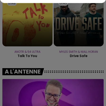
0h48
0h48
0h45
0h45
ANOTR & 54 ULTRA
MYLES SMITH & NIALL HORAN
Talk To You
Drive Safe
A L'ANTENNE