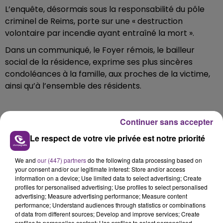
L’enquête, désormais sous la responsabilité du pôle
criminel de Reims, porte sur une « destruction
volontaire par incendie ayant entraîné la mort ».
Dans un communiqué, le Foyer rémois, le bailleur
social de la résidence, exprime ses plus sincères
condoléances à la famille, aux proches de la victime,
ainsi qu’à l’ensemble des résidents.
Continuer sans accepter
FIL D'ACTU
Le respect de votre vie privée est notre priorité
We and
our (447) partners
do the following data processing based on
your consent and/or our legitimate interest: Store and/or access
information on a device; Use limited data to select advertising; Create
profiles for personalised advertising; Use profiles to select personalised
advertising; Measure advertising performance; Measure content
performance; Understand audiences through statistics or combinations
of data from different sources; Develop and improve services; Create
profiles to personalise content; Use profiles to select personalised