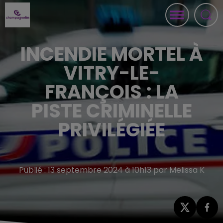
INCENDIE MORTEL À
VITRY-LE-
FRANÇOIS : LA
PISTE CRIMINELLE
PRIVILÉGIÉE
Publié : 13 septembre 2024 à 10h13 par Melissa K