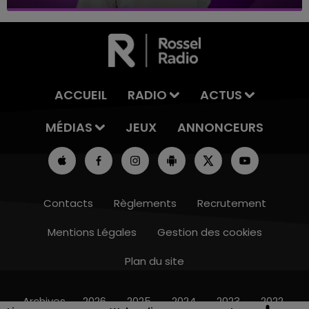
ACCUEIL
RADIO
ACTUS
MÉDIAS
JEUX
ANNONCEURS
Contacts
Règlements
Recrutement
Mentions Légales
Gestion des cookies
Plan du site
19h00 - 19h15
LA POP MACHINE - CHAMPAGNE FM
Archives
2026
2025
2024
2023
2022