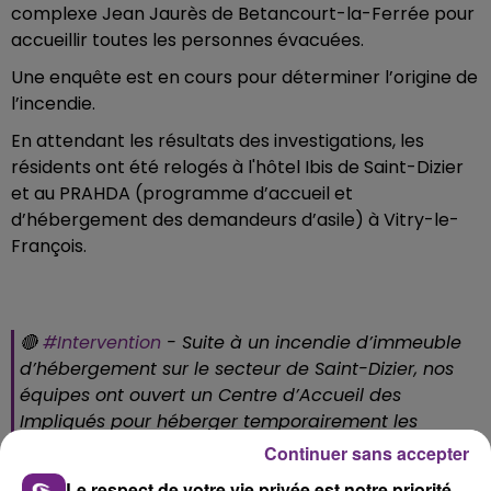
complexe Jean Jaurès de Betancourt-la-Ferrée pour
accueillir toutes les personnes évacuées.
Une enquête est en cours pour déterminer l’origine de
l’incendie.
En attendant les résultats des investigations, les
résidents ont été relogés à l'hôtel Ibis de Saint-Dizier
et au PRAHDA (programme d’accueil et
d’hébergement des demandeurs d’asile) à Vitry-le-
François.
🔴
#Intervention
- Suite à un incendie d’immeuble
d’hébergement sur le secteur de Saint-Dizier, nos
équipes ont ouvert un Centre d’Accueil des
Impliqués pour héberger temporairement les
sinistrés sur Bettancourt-la-Ferrée.
Continuer sans accepter
pic.twitter.com/BTSBnBWiRK
Le respect de votre vie privée est notre priorité