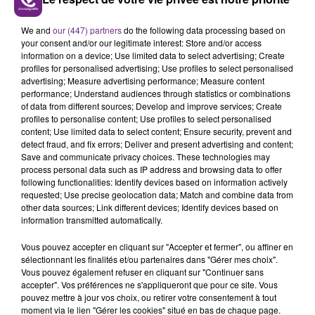
— Protection Civile de Haute-Marne
(@ProtecCivile52)
February 20, 2022
We and
our (447) partners
do the following data processing based on
your consent and/or our legitimate interest: Store and/or access
information on a device; Use limited data to select advertising; Create
profiles for personalised advertising; Use profiles to select personalised
advertising; Measure advertising performance; Measure content
performance; Understand audiences through statistics or combinations
of data from different sources; Develop and improve services; Create
FIL D'ACTU
profiles to personalise content; Use profiles to select personalised
content; Use limited data to select content; Ensure security, prevent and
detect fraud, and fix errors; Deliver and present advertising and content;
Save and communicate privacy choices. These technologies may
process personal data such as IP address and browsing data to offer
following functionalities: Identify devices based on information actively
requested; Use precise geolocation data; Match and combine data from
other data sources; Link different devices; Identify devices based on
information transmitted automatically.
Vous pouvez accepter en cliquant sur "Accepter et fermer", ou affiner en
11h37
sélectionnant les finalités et/ou partenaires dans "Gérer mes choix".
LA CENTRALE NUCLÉAIRE DE CHOOZ
Vous pouvez également refuser en cliquant sur "Continuer sans
TOUJOURS À L'ARRÊT
accepter". Vos préférences ne s'appliqueront que pour ce site. Vous
Cela fait déjà une semaine que la centrale
pouvez mettre à jour vos choix, ou retirer votre consentement à tout
moment via le lien "Gérer les cookies" situé en bas de chaque page.
nucléaire ardennaise est à l'arrêt. Une situation