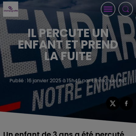
IL PERCUTE UN
ENFANT ET PREND
LA FUITE
Publié : 16 janvier 2025 à 15h46 par Emmanuel Poli
Un enfant de 3 ans a été percuté