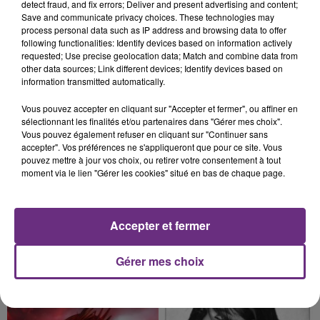
TOUJOURS À L'ARRÊT
detect fraud, and fix errors; Deliver and present advertising and content;
Cela fait déjà une semaine que la centrale
Save and communicate privacy choices. These technologies may
process personal data such as IP address and browsing data to offer
nucléaire ardennaise est à l'arrêt. Une situation
following functionalities: Identify devices based on information actively
justifiée par la sécheresse intense qui est toujours
requested; Use precise geolocation data; Match and combine data from
présente.
other data sources; Link different devices; Identify devices based on
information transmitted automatically.
Vous pouvez accepter en cliquant sur "Accepter et fermer", ou affiner en
sélectionnant les finalités et/ou partenaires dans "Gérer mes choix".
Vous pouvez également refuser en cliquant sur "Continuer sans
accepter". Vos préférences ne s'appliqueront que pour ce site. Vous
7 août 2026
LE MAGASIN JOUÉCLUB DE REIMS FERME
pouvez mettre à jour vos choix, ou retirer votre consentement à tout
moment via le lien "Gérer les cookies" situé en bas de chaque page.
SES PORTES
C'était l'une des institutions du centre-ville
rémois. Le magasin JouéClub est contraint de
Accepter et fermer
fermer ses portes.
TITRES DIFFUSÉS
Gérer mes choix
17h48
17h48
17h45
17h45