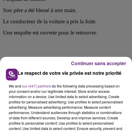
Son
père a été blessé à une main.
Le conducteur de la voiture a pris la fuite.
Une enquête est ouverte pour le retrouver.
FIL D'ACTU
Continuer sans accepter
Le respect de votre vie privée est notre priorité
We and
our (447) partners
do the following data processing based on
your consent and/or our legitimate interest: Store and/or access
information on a device; Use limited data to select advertising; Create
profiles for personalised advertising; Use profiles to select personalised
advertising; Measure advertising performance; Measure content
performance; Understand audiences through statistics or combinations
of data from different sources; Develop and improve services; Create
7 août 2026
profiles to personalise content; Use profiles to select personalised
LA CENTRALE NUCLÉAIRE DE CHOOZ
content; Use limited data to select content; Ensure security, prevent and