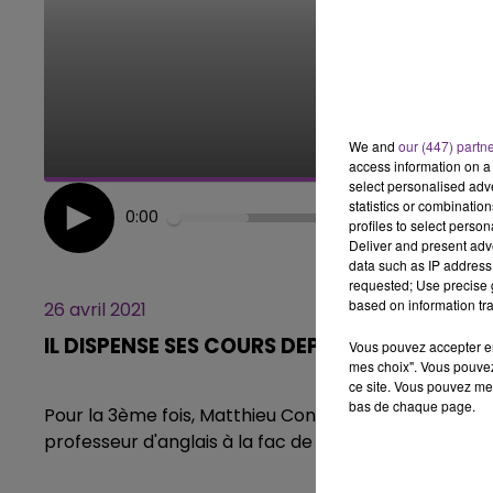
14h00 - 15h00
LA RADIO POP
We and
our (447) partn
access information on a 
select personalised ad
statistics or combinatio
0:00
profiles to select person
Deliver and present adv
data such as IP address 
requested; Use precise g
based on information tra
26 avril 2021
IL DISPENSE SES COURS DEPUIS SON CAMPI
Vous pouvez accepter en 
mes choix". Vous pouvez
ce site. Vous pouvez met
bas de chaque page.
Pour la 3ème fois, Matthieu Constanzo a fait le cho
professeur d'anglais à la fac de Troyes a fait le choi