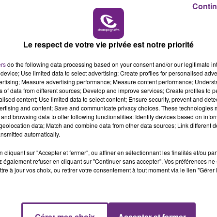
Contin
15h00 - 19h00
LE CLUB CHAMPAGNE FM
Le respect de votre vie privée est notre priorité
ers
do the following data processing based on your consent and/or our legitimate int
device; Use limited data to select advertising; Create profiles for personalised adver
vertising; Measure advertising performance; Measure content performance; Unders
ns of data from different sources; Develop and improve services; Create profiles to 
0
alised content; Use limited data to select content; Ensure security, prevent and detect
ertising and content; Save and communicate privacy choices. These technologies
and browsing data to offer following functionalities: Identify devices based on infor
eolocation data; Match and combine data from other data sources; Link different de
nsmitted automatically.
NG-CAR
cliquant sur "Accepter et fermer", ou affiner en sélectionnant les finalités et/ou pa
 également refuser en cliquant sur "Continuer sans accepter". Vos préférences ne 
tre à jour vos choix, ou retirer votre consentement à tout moment via le lien "Gérer 
ix de donner ses cours depuis son camping-car. Le
x de prendre la direction du sud de la France.
Gérer mes choix
Accepter et fermer