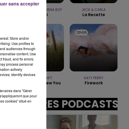
uer sans accepter
SHAKIRA FEAT. BURNA BOY
JECK & CARLA
19h00 - 19h15
Dai Dai
La Recette
LA POP MACHINE - CHAMPAGNE FM
12h09
12h09
12h06
12h06
erest: Store and/or
tising; Use profiles to
tand audiences through
personalise content; Use
:00
 fraud, and fix errors;
 may process personal
mation actively
vices; Identify devices
TAYLOR SWIFT
KATY PERRY
I Knew It, I Knew You
Firework
rtenaires dans "Gérer
s'appliqueront que pour
AUTRES PODCASTS
les cookies" situé en