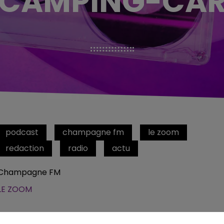
CAMPING-CA
podcast
champagne fm
le zoom
redaction
radio
actu
Champagne FM
LE ZOOM