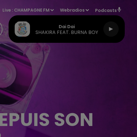
Live :
CHAMPAGNE FM
Webradios
Podcasts
Dai Dai
SHAKIRA FEAT. BURNA BOY
DEPUIS SON