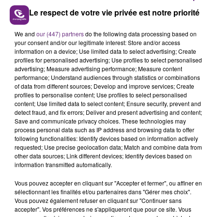
Le respect de votre vie privée est notre priorité
Chaque jour la rédaction CHAMPAGNE FM, vous
propose un ZOOM sur un sujet d'actualité. Rencontre
We and
our (447) partners
do the following data processing based on
avec les personnalités qui font l'actu dans notre
your consent and/or our legitimate interest: Store and/or access
région.
information on a device; Use limited data to select advertising; Create
profiles for personalised advertising; Use profiles to select personalised
advertising; Measure advertising performance; Measure content
performance; Understand audiences through statistics or combinations
of data from different sources; Develop and improve services; Create
profiles to personalise content; Use profiles to select personalised
content; Use limited data to select content; Ensure security, prevent and
detect fraud, and fix errors; Deliver and present advertising and content;
Save and communicate privacy choices. These technologies may
process personal data such as IP address and browsing data to offer
TITRES DIFFUSÉS
following functionalities: Identify devices based on information actively
requested; Use precise geolocation data; Match and combine data from
other data sources; Link different devices; Identify devices based on
23h09
23h09
23h05
23h05
information transmitted automatically.
Vous pouvez accepter en cliquant sur "Accepter et fermer", ou affiner en
sélectionnant les finalités et/ou partenaires dans "Gérer mes choix".
Vous pouvez également refuser en cliquant sur "Continuer sans
accepter". Vos préférences ne s'appliqueront que pour ce site. Vous