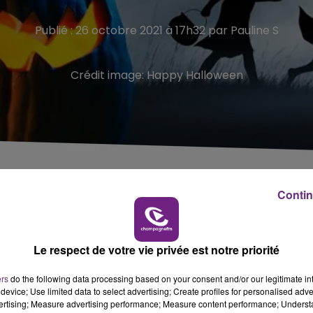
Publié : 26 octobre 2021 à 17h32 par Pauline S
Crédit image:
Happy Halloween
 !
Contin
ille de Troyes au parc des Moulins, se tiendra vendredi 29
Le respect de votre vie privée est notre priorité
nigme de la sorcière Baba Yaga".
ers
do the following data processing based on your consent and/or our legitimate int
epuis le hangar situé en face de la Maison des Maraîchers
device; Use limited data to select advertising; Create profiles for personalised adver
vertising; Measure advertising performance; Measure content performance; Unders
ts points du parc dure en moyenne 45 minutes.