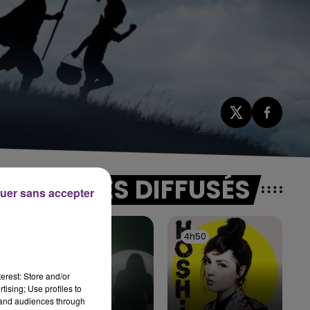
TITRES DIFFUSÉS
uer sans accepter
4h54
4h54
4h50
4h50
erest: Store and/or
.
tising; Use profiles to
tand audiences through