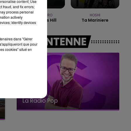
personalise content; Use
10h00 - 14h00
 fraud, and fix errors;
LE TICKET DE CAISSE
 may process personal
SIENNA SPIRO
HOSHI
mation actively
Die On This Hill
Ta Mariniere
vices; Identify devices
A L'ANTENNE
rtenaires dans "Gérer
s'appliqueront que pour
les cookies" situé en
15h00 - 19h00
Le Club Champagne FM