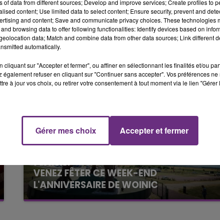
ns of data from different sources; Develop and improve services; Create profiles to 
6h00 - 10h00
alised content; Use limited data to select content; Ensure security, prevent and detect
LA FAMILLE
ertising and content; Save and communicate privacy choices. These technologies
and browsing data to offer following functionalities: Identify devices based on infor
eolocation data; Match and combine data from other data sources; Link different de
nsmitted automatically.
cliquant sur "Accepter et fermer", ou affiner en sélectionnant les finalités et/ou pa
 également refuser en cliquant sur "Continuer sans accepter". Vos préférences ne 
tre à jour vos choix, ou retirer votre consentement à tout moment via le lien "Gérer 
Gérer mes choix
Accepter et fermer
14h00 - 15h00
5 août 2026
La Radio Pop
VENEZ FÊTER CE WEEK-END
L'ANNIVERSAIRE DE WOINIC
Ce samedi 8 août sera un grand jour :
l'anniversaire du plus gros sanglier du monde.