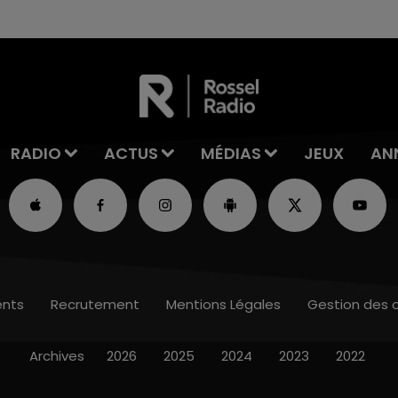
Une fête est donc organisée et vous êtes tous
conviés !
RADIO
ACTUS
MÉDIAS
JEUX
AN
nts
Recrutement
Mentions Légales
Gestion des 
Archives
2026
2025
2024
2023
2022