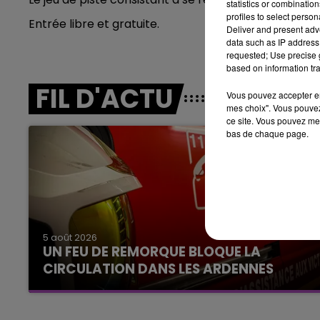
statistics or combinatio
LE BEST OF DE LA FAMILLE
profiles to select person
CHAMPAGNE FM
Entrée libre et gratuite.
Deliver and present adv
data such as IP address 
requested; Use precise g
based on information tra
FIL D'ACTU
Vous pouvez accepter en 
mes choix". Vous pouvez
ce site. Vous pouvez met
bas de chaque page.
10h00 - 14h00
5 août 2026
LE TICKET DE CAISSE
UN FEU DE REMORQUE BLOQUE LA
CIRCULATION DANS LES ARDENNES
Un feu de remorque s'est déclaré ce mercredi
en fin de matinée sur l'A34.