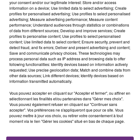
your consent and/or our legitimate interest: Store and/or access
information on a device; Use limited data to select advertising; Create
profiles for personalised advertising; Use profiles to select personalised
advertising; Measure advertising performance; Measure content
performance; Understand audiences through statistics or combinations
of data from different sources; Develop and improve services; Create
TITRES DIFFUSÉS
profiles to personalise content; Use profiles to select personalised
content; Use limited data to select content; Ensure security, prevent and
detect fraud, and fix errors; Deliver and present advertising and content;
Save and communicate privacy choices. These technologies may
8h57
8h57
8h51
8h51
process personal data such as IP address and browsing data to offer
following functionalities: Identify devices based on information actively
requested; Use precise geolocation data; Match and combine data from
other data sources; Link different devices; Identify devices based on
information transmitted automatically.
Vous pouvez accepter en cliquant sur "Accepter et fermer", ou affiner en
sélectionnant les finalités et/ou partenaires dans "Gérer mes choix".
Vous pouvez également refuser en cliquant sur "Continuer sans
accepter". Vos préférences ne s'appliqueront que pour ce site. Vous
pouvez mettre à jour vos choix, ou retirer votre consentement à tout
ORIA
TEDDY SWIMS
moment via le lien "Gérer les cookies" situé en bas de chaque page.
Soiree Mondaine
Mr Know It All
8h47
8h47
8h43
8h43