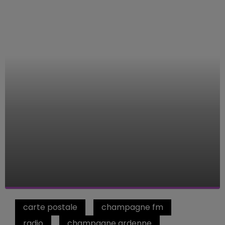
carte postale
champagne fm
radio
champagne ardenne