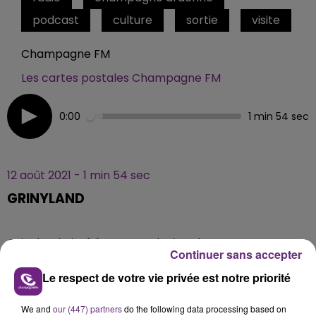
podcast
culture
sortie
visite
Champagne FM
Les cartes postales Champagne FM
0:00
1 min 54 sec
12 août 2021 - 1 min 54 sec
GRINYLAND
Grinyland, situé à Sept-Saulx dans la Marne, est un
Continuer sans accepter
parc d'attractions et de loisirs avec des activités
différentes selon les saisons.
Le respect de votre vie privée est notre priorité
We and
our (447) partners
do the following data processing based on