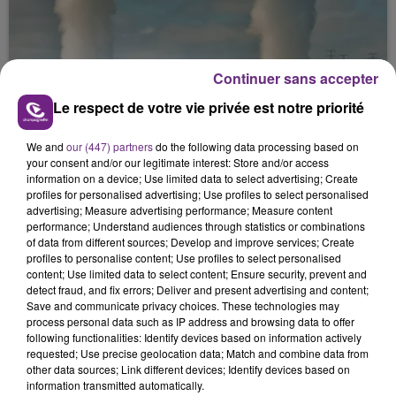
Continuer sans accepter
Le respect de votre vie privée est notre priorité
7 août 2026
We and
our (447) partners
do the following data processing based on
LA CENTRALE NUCLÉAIRE DE CHOOZ
your consent and/or our legitimate interest: Store and/or access
TOUJOURS À L'ARRÊT
information on a device; Use limited data to select advertising; Create
Cela fait déjà une semaine que la centrale
profiles for personalised advertising; Use profiles to select personalised
advertising; Measure advertising performance; Measure content
nucléaire ardennaise est à l'arrêt. Une situation
performance; Understand audiences through statistics or combinations
justifiée par la sécheresse intense qui est toujours
of data from different sources; Develop and improve services; Create
présente.
profiles to personalise content; Use profiles to select personalised
content; Use limited data to select content; Ensure security, prevent and
detect fraud, and fix errors; Deliver and present advertising and content;
Save and communicate privacy choices. These technologies may
process personal data such as IP address and browsing data to offer
following functionalities: Identify devices based on information actively
requested; Use precise geolocation data; Match and combine data from
7 août 2026
other data sources; Link different devices; Identify devices based on
LE MAGASIN JOUÉCLUB DE REIMS FERME
information transmitted automatically.
SES PORTES