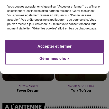
C'était l'une des institutions du centre-ville
Vous pouvez accepter en cliquant sur "Accepter et fermer", ou affiner en
sélectionnant les finalités et/ou partenaires dans "Gérer mes choix".
rémois. Le magasin JouéClub est contraint de
Vous pouvez également refuser en cliquant sur "Continuer sans
fermer ses portes.
accepter". Vos préférences ne s'appliqueront que pour ce site. Vous
TITRES DIFFUSÉS
pouvez mettre à jour vos choix, ou retirer votre consentement à tout
moment via le lien "Gérer les cookies" situé en bas de chaque page.
20h00
20h00
19h57
19h57
Accepter et fermer
Gérer mes choix
ALEX WARREN
ANOTR & 54 ULTRA
Fever Dream
Talk To You
A L'ANTENNE