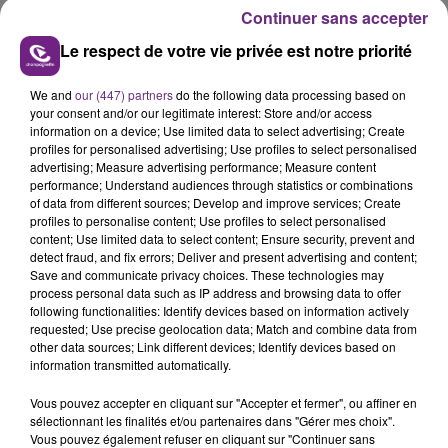
Continuer sans accepter
Gratien Leroy ouvre son premier établissement !
Le respect de votre vie privée est notre priorité
Le candidat ardennais de la saison 11 de Top Chef sur
M6 sera jusqu'à la fin du mois de septembre à la tête
We and
our (447) partners
do the following data processing based on
d'un restaurant éphémère sur le festival Face B à
your consent and/or our legitimate interest: Store and/or access
information on a device; Use limited data to select advertising; Create
Charleville-Mézières.
profiles for personalised advertising; Use profiles to select personalised
advertising; Measure advertising performance; Measure content
performance; Understand audiences through statistics or combinations
of data from different sources; Develop and improve services; Create
profiles to personalise content; Use profiles to select personalised
content; Use limited data to select content; Ensure security, prevent and
detect fraud, and fix errors; Deliver and present advertising and content;
Save and communicate privacy choices. These technologies may
process personal data such as IP address and browsing data to offer
TITRES DIFFUSÉS
following functionalities: Identify devices based on information actively
requested; Use precise geolocation data; Match and combine data from
other data sources; Link different devices; Identify devices based on
information transmitted automatically.
13h49
13h49
13h46
13h46
Vous pouvez accepter en cliquant sur "Accepter et fermer", ou affiner en
sélectionnant les finalités et/ou partenaires dans "Gérer mes choix".
Vous pouvez également refuser en cliquant sur "Continuer sans