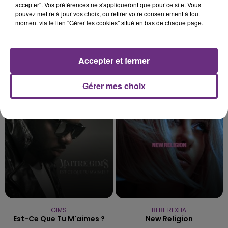
accepter". Vos préférences ne s'appliqueront que pour ce site. Vous
pouvez mettre à jour vos choix, ou retirer votre consentement à tout
moment via le lien "Gérer les cookies" situé en bas de chaque page.
Accepter et fermer
HOSHI
ARIANA GRANDE
Ta Mariniere
Hate That I Made You Love
Me
Gérer mes choix
13h42
13h42
13h39
13h39
GIMS
BEBE REXHA
Est-Ce Que Tu M'aimes ?
New Religion