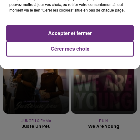
pouvez mettre à jour vos choix, ou retirer votre consentement à tout
moment via le lien "Gérer les cookies" situé en bas de chaque page.
Accepter et fermer
CARBONNE
MATT SIMONS
Imagine
Catch & Release
Gérer mes choix
23h48
23h48
23h45
23h45
JUNGELI & EMMA
F.U.N.
Juste Un Peu
We Are Young