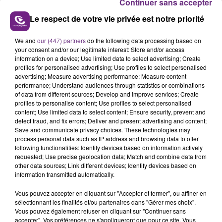
Continuer sans accepter
Grâce à l’engagement de l'association Les
Etoiles
, qui
Le respect de votre vie privée est notre priorité
accompagne des enfants et adolescents en soins ou
en rémission d’un cancer,Tom et Alix ont eu
We and
our (447) partners
do the following data processing based on
your consent and/or our legitimate interest: Store and/or access
l'opportunité de fouler le célèbre tapis rouge et de
information on a device; Use limited data to select advertising; Create
monter les marches du Festival de Cannes.
profiles for personalised advertising; Use profiles to select personalised
advertising; Measure advertising performance; Measure content
performance; Understand audiences through statistics or combinations
of data from different sources; Develop and improve services; Create
profiles to personalise content; Use profiles to select personalised
content; Use limited data to select content; Ensure security, prevent and
detect fraud, and fix errors; Deliver and present advertising and content;
Save and communicate privacy choices. These technologies may
process personal data such as IP address and browsing data to offer
TITRES DIFFUSÉS
following functionalities: Identify devices based on information actively
requested; Use precise geolocation data; Match and combine data from
other data sources; Link different devices; Identify devices based on
information transmitted automatically.
23h54
23h54
23h51
23h51
Vous pouvez accepter en cliquant sur "Accepter et fermer", ou affiner en
sélectionnant les finalités et/ou partenaires dans "Gérer mes choix".
Vous pouvez également refuser en cliquant sur "Continuer sans
accepter". Vos préférences ne s'appliqueront que pour ce site. Vous