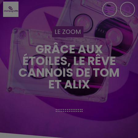
LE ZOOM
GRÂCE AUX
ÉTOILES, LE RÊVE
CANNOIS DE TOM
ET ALIX